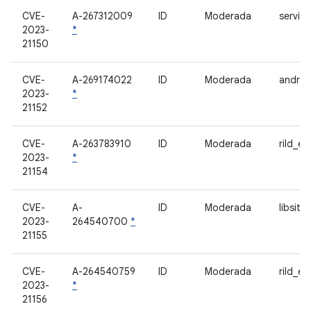
CVE-
A-267312009
ID
Moderada
servic
2023-
*
21150
CVE-
A-269174022
ID
Moderada
androi
2023-
*
21152
CVE-
A-263783910
ID
Moderada
rild_e
2023-
*
21154
CVE-
A-
ID
Moderada
libsitril
2023-
264540700
*
21155
CVE-
A-264540759
ID
Moderada
rild_e
2023-
*
21156