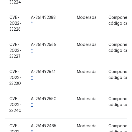
33224
CVE-
A-261492388
Moderada
Component
2022-
*
código cer
33226
CVE-
A-261492566
Moderada
Component
2022-
*
código cer
33227
CVE-
A-261492641
Moderada
Component
2022-
*
código cer
33230
CVE-
A-261492550
Moderada
Component
2022-
*
código cer
33240
CVE-
A-261492485
Moderada
Component
2022-
*
código cer