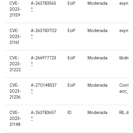
CVE-
A-263783565
EoP
Moderada
exynos-
2023-
*
21159
CVE-
A-263783702
EoP
Moderada
exynos-
2023-
*
21161
CVE-
A-266977723
EoP
Moderada
libdmc
2023-
*
21222
CVE-
A-270148537
EoP
Moderada
Contro
2023-
*
aoc_c
21236
CVE-
A-263783657
ID
Moderada
RIL de
2023-
*
21148