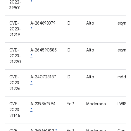
2022-
*
39901
CVE-
A-264698379
ID
Alto
exynos-
2023-
*
21219
CVE-
A-264590585
ID
Alto
exynos-
2023-
*
21220
CVE-
A-240728187
ID
Alto
móde
2023-
*
21226
CVE-
A-239867994
EoP
Moderada
LWIS
2023-
*
21146
CVE-
A-269661912
*
EoP
Moderada
Contro