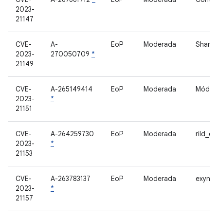
2023-
21147
CVE-
A-
EoP
Moderada
Shann
2023-
270050709
*
21149
CVE-
A-265149414
EoP
Moderada
Módul
2023-
*
21151
CVE-
A-264259730
EoP
Moderada
rild_e
2023-
*
21153
CVE-
A-263783137
EoP
Moderada
exynos-
2023-
*
21157