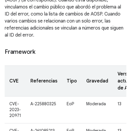
(AOSP) (si corresponde). Cuando está disponible,
vinculamos el cambio público que abordó el problema al
ID del error, como la lista de cambios de AOSP. Cuando
varios cambios se relacionan con un solo error, las
referencias adicionales se vinculan a números que siguen
al ID del error.
Framework
Versi
CVE
Referencias
Tipo
Gravedad
actua
de A
CVE-
A-225880325
EoP
Moderada
13
2023-
20971
CVE-
A-261085213
EoP
Moderada
13