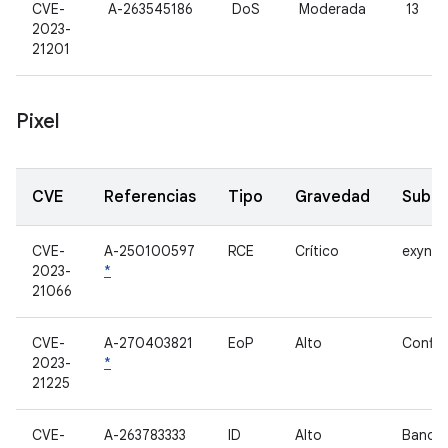
CVE-
A-263545186
DoS
Moderada
13
2023-
21201
Pixel
CVE
Referencias
Tipo
Gravedad
Subc
CVE-
A-250100597
RCE
Crítico
exynos-
2023-
*
21066
CVE-
A-270403821
EoP
Alto
Confir
2023-
*
21225
CVE-
A-263783333
ID
Alto
Banda 