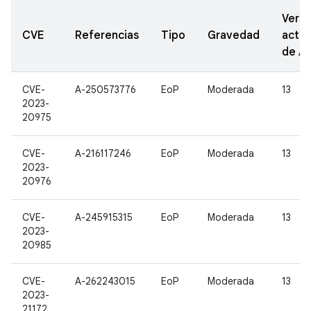
Versi
CVE
Referencias
Tipo
Gravedad
actua
de A
CVE-
A-250573776
EoP
Moderada
13
2023-
20975
CVE-
A-216117246
EoP
Moderada
13
2023-
20976
CVE-
A-245915315
EoP
Moderada
13
2023-
20985
CVE-
A-262243015
EoP
Moderada
13
2023-
21172