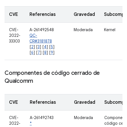
CVE
Referencias
Gravedad
Subcompo
CVE-
A-261492548
Moderada
Kernel
2022-
QC-
33303
CR#3181878
[
2
] [
3
] [
4
] [
5
]
[
6
] [
7
] [
8
] [
9
]
Componentes de código cerrado de
Qualcomm
CVE
Referencias
Gravedad
Subcompo
CVE-
A-261492743
Moderada
Component
2022-
*
código cer