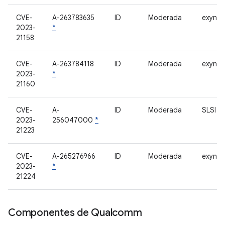
CVE-
A-263783635
ID
Moderada
exynos-
2023-
*
21158
CVE-
A-263784118
ID
Moderada
exynos-
2023-
*
21160
CVE-
A-
ID
Moderada
SLSI E
2023-
256047000
*
21223
CVE-
A-265276966
ID
Moderada
exynos-
2023-
*
21224
Componentes de Qualcomm