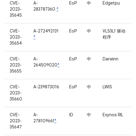
CVE-
A-
EoP
中
Edgetpu
2023-
283787360
*
35645
CVE-
A-272492131
EoP
中
VL53L1 驱动
2023-
*
程序
35654
CVE-
A-
EoP
中
Darwinn
2023-
264509020
*
35655
CVE-
A-239873016
EoP
中
LWIS
2023-
35660
CVE-
A-
ID
中
Exynos RIL
2023-
278109661
*
35647