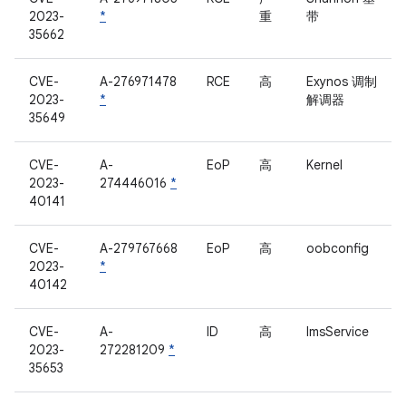
2023-
*
重
带
35662
CVE-
A-276971478
RCE
高
Exynos 调制
2023-
*
解调器
35649
CVE-
A-
EoP
高
Kernel
2023-
274446016
*
40141
CVE-
A-279767668
EoP
高
oobconfig
2023-
*
40142
CVE-
A-
ID
高
ImsService
2023-
272281209
*
35653