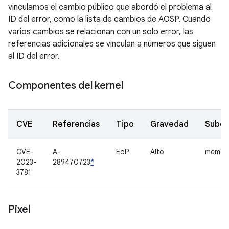
vinculamos el cambio público que abordó el problema al
ID del error, como la lista de cambios de AOSP. Cuando
varios cambios se relacionan con un solo error, las
referencias adicionales se vinculan a números que siguen
al ID del error.
Componentes del kernel
CVE
Referencias
Tipo
Gravedad
Subc
CVE-
A-
EoP
Alto
memor
2023-
289470723
*
3781
Pixel