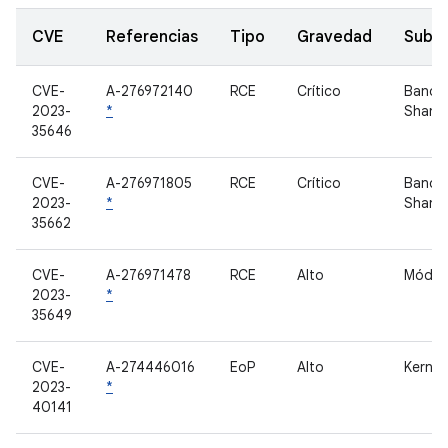
CVE
Referencias
Tipo
Gravedad
Subc
CVE-
A-276972140
RCE
Crítico
Banda
2023-
*
Shann
35646
CVE-
A-276971805
RCE
Crítico
Banda
2023-
*
Shann
35662
CVE-
A-276971478
RCE
Alto
Módem
2023-
*
35649
CVE-
A-274446016
EoP
Alto
Kernel
2023-
*
40141