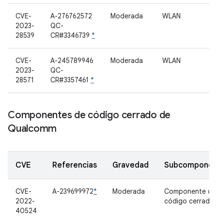
CVE-
A-276762572
Moderada
WLAN
2023-
QC-
28539
CR#3346739
*
CVE-
A-245789946
Moderada
WLAN
2023-
QC-
28571
CR#3357461
*
Componentes de código cerrado de
Qualcomm
CVE
Referencias
Gravedad
Subcomponen
CVE-
A-239699972
*
Moderada
Componente de
2022-
código cerrado
40524