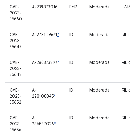
CVE-
A-239873016
EoP
Moderada
LWIS
2023-
35660
CVE-
A-278109661
*
ID
Moderada
RIL de
2023-
35647
CVE-
A-286373897
*
ID
Moderada
RIL de
2023-
35648
CVE-
A-
ID
Moderada
RIL de
2023-
278108845
*
35652
CVE-
A-
ID
Moderada
RIL de
2023-
286537026
*
35656