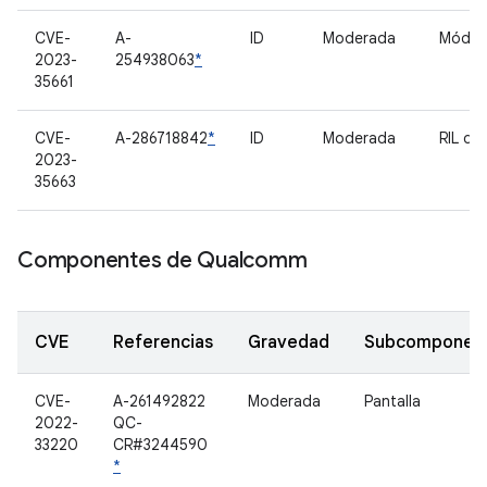
CVE-
A-
ID
Moderada
Móde
2023-
254938063
*
35661
CVE-
A-286718842
*
ID
Moderada
RIL de
2023-
35663
Componentes de Qualcomm
CVE
Referencias
Gravedad
Subcomponen
CVE-
A-261492822
Moderada
Pantalla
2022-
QC-
33220
CR#3244590
*