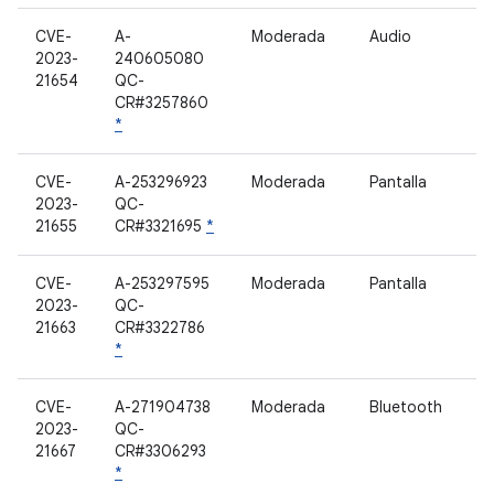
CVE-
A-
Moderada
Audio
2023-
240605080
21654
QC-
CR#3257860
*
CVE-
A-253296923
Moderada
Pantalla
2023-
QC-
21655
CR#3321695
*
CVE-
A-253297595
Moderada
Pantalla
2023-
QC-
21663
CR#3322786
*
CVE-
A-271904738
Moderada
Bluetooth
2023-
QC-
21667
CR#3306293
*