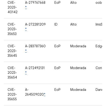
CVE-
A-279767668
EoP
Alto
oobco
2023-
*
40142
CVE-
A-272281209
ID
Alto
ImsSer
2023-
*
35653
CVE-
A-283787360
EoP
Moderada
Edget
2023-
*
35645
CVE-
A-272492131
EoP
Moderada
Contro
2023-
*
35654
CVE-
A-
EoP
Moderada
Darwin
2023-
264509020
*
35655