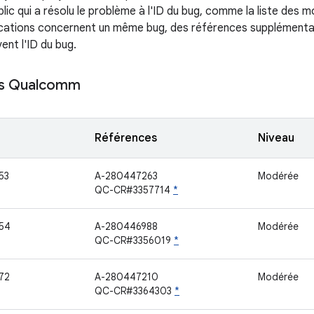
ic qui a résolu le problème à l'ID du bug, comme la liste des 
ications concernent un même bug, des références supplémenta
ent l'ID du bug.
s Qualcomm
Références
Niveau
53
A-280447263
Modérée
QC-CR#3357714
*
54
A-280446988
Modérée
QC-CR#3356019
*
72
A-280447210
Modérée
QC-CR#3364303
*