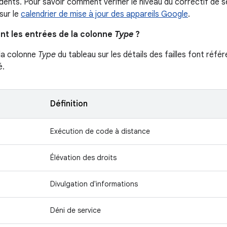
ents. Pour savoir comment vérifier le niveau du correctif de sé
 sur le
calendrier de mise à jour des appareils Google
.
ent les entrées de la colonne
Type
?
la colonne
Type
du tableau sur les détails des failles font référ
é.
Définition
Exécution de code à distance
Élévation des droits
Divulgation d'informations
Déni de service