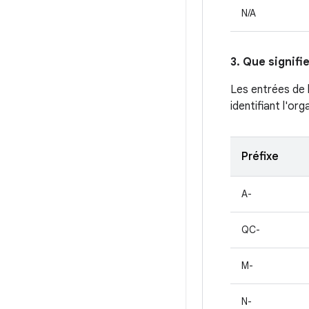
N/A
3. Que signifi
Les entrées de 
identifiant l'or
Préfixe
A-
QC-
M-
N-