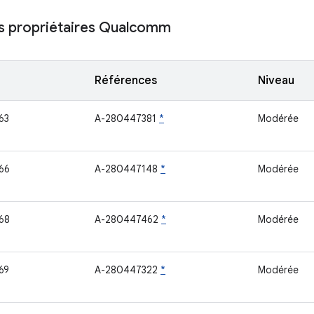
 propriétaires Qualcomm
Références
Niveau
63
A-280447381
*
Modérée
66
A-280447148
*
Modérée
68
A-280447462
*
Modérée
69
A-280447322
*
Modérée