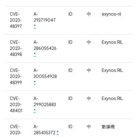
CVE-
A-
ID
中
exynos-ril
2023-
293719047
48397
*
CVE-
A-
ID
中
Exynos RIL
2023-
286055426
48398
*
CVE-
A-
ID
中
Exynos RIL
2023-
300554928
48399
*
CVE-
A-
ID
中
Exynos RIL
2023-
299025883
48401
*
CVE-
A-
ID
中
數據機
2023-
285435372
*