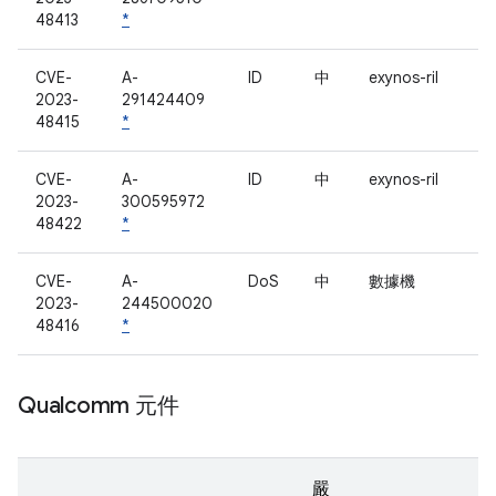
48413
*
CVE-
A-
ID
中
exynos-ril
2023-
291424409
48415
*
CVE-
A-
ID
中
exynos-ril
2023-
300595972
48422
*
CVE-
A-
DoS
中
數據機
2023-
244500020
48416
*
Qualcomm 元件
嚴