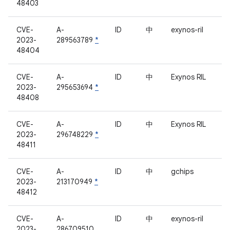
48403
CVE-
A-
ID
中
exynos-ril
2023-
289563789
*
48404
CVE-
A-
ID
中
Exynos RIL
2023-
295653694
*
48408
CVE-
A-
ID
中
Exynos RIL
2023-
296748229
*
48411
CVE-
A-
ID
中
gchips
2023-
213170949
*
48412
CVE-
A-
ID
中
exynos-ril
2023-
286709510