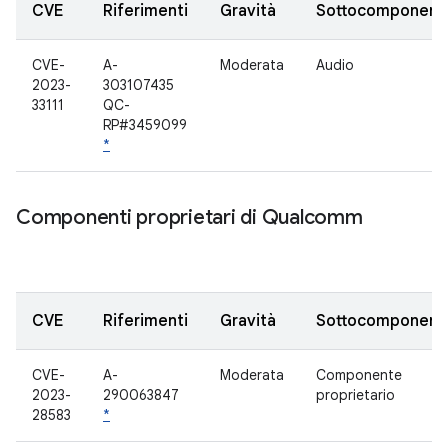
CVE
Riferimenti
Gravità
Sottocomponent
CVE-
A-
Moderata
Audio
2023-
303107435
33111
QC-
RP#3459099
*
Componenti proprietari di Qualcomm
CVE
Riferimenti
Gravità
Sottocomponent
CVE-
A-
Moderata
Componente
2023-
290063847
proprietario
28583
*