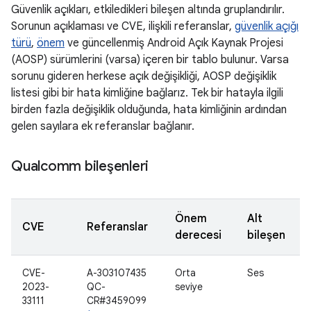
Güvenlik açıkları, etkiledikleri bileşen altında gruplandırılır.
Sorunun açıklaması ve CVE, ilişkili referanslar,
güvenlik açığı
türü
,
önem
ve güncellenmiş Android Açık Kaynak Projesi
(AOSP) sürümlerini (varsa) içeren bir tablo bulunur. Varsa
sorunu gideren herkese açık değişikliği, AOSP değişiklik
listesi gibi bir hata kimliğine bağlarız. Tek bir hatayla ilgili
birden fazla değişiklik olduğunda, hata kimliğinin ardından
gelen sayılara ek referanslar bağlanır.
Qualcomm bileşenleri
Önem
Alt
CVE
Referanslar
derecesi
bileşen
CVE-
A-303107435
Orta
Ses
2023-
QC-
seviye
33111
CR#3459099