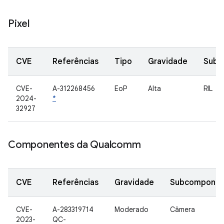
Pixel
CVE
Referências
Tipo
Gravidade
Subc
CVE-
A-312268456
EoP
Alta
RIL
2024-
*
32927
Componentes da Qualcomm
CVE
Referências
Gravidade
Subcomponen
CVE-
A-283319714
Moderado
Câmera
2023-
QC-