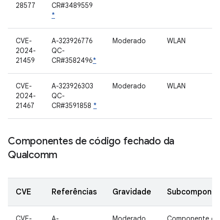
28577
CR#3489559
*
CVE-
A-323926776
Moderado
WLAN
2024-
QC-
21459
CR#3582496
*
CVE-
A-323926303
Moderado
WLAN
2024-
QC-
21467
CR#3591858
*
Componentes de código fechado da
Qualcomm
CVE
Referências
Gravidade
Subcomponen
CVE-
A-
Moderado
Componente de