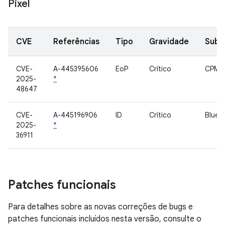
Pixel
CVE
Referências
Tipo
Gravidade
Subc
CVE-
A-445395606
EoP
Crítico
CPM
2025-
*
48647
CVE-
A-445196906
ID
Crítico
Bluet
2025-
*
36911
Patches funcionais
Para detalhes sobre as novas correções de bugs e
patches funcionais incluídos nesta versão, consulte o