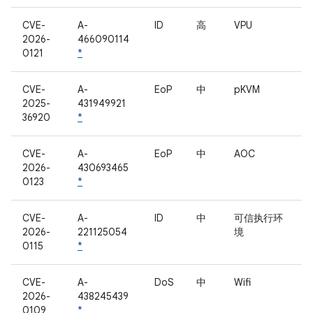
CVE-
A-
ID
高
VPU
2026-
466090114
0121
*
CVE-
A-
EoP
中
pKVM
2025-
431949921
36920
*
CVE-
A-
EoP
中
AOC
2026-
430693465
0123
*
CVE-
A-
ID
中
可信执行环
2026-
221125054
境
0115
*
CVE-
A-
DoS
中
Wifi
2026-
438245439
0109
*