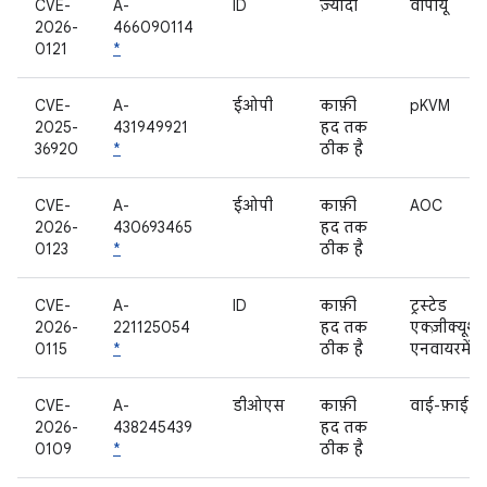
CVE-
A-
ID
ज़्यादा
वीपीयू
2026-
466090114
0121
*
CVE-
A-
ईओपी
काफ़ी
pKVM
2025-
431949921
हद तक
36920
*
ठीक है
CVE-
A-
ईओपी
काफ़ी
AOC
2026-
430693465
हद तक
0123
*
ठीक है
CVE-
A-
ID
काफ़ी
ट्रस्टेड
2026-
221125054
हद तक
एक्ज़ीक्यूशन
0115
*
ठीक है
एनवायरमेंट
CVE-
A-
डीओएस
काफ़ी
वाई-फ़ाई
2026-
438245439
हद तक
0109
*
ठीक है