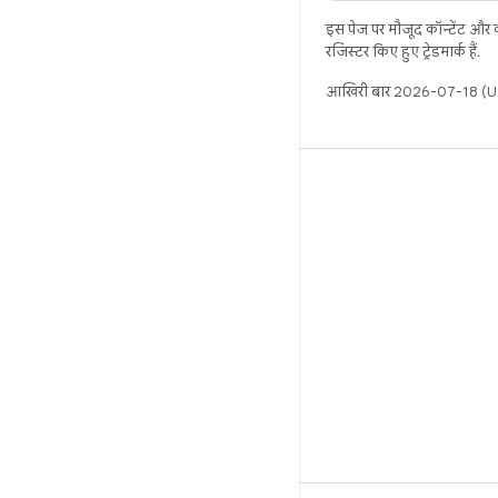
इस पेज पर मौजूद कॉन्टेंट और
रजिस्टर किए हुए ट्रेडमार्क हैं.
आखिरी बार 2026-07-18 (UT
बिल्ड
Android डेटा संग्रह स्थान
इस्तेमाल संबंधी ज़रूरी बातें
डाउनलोड करने का तरीका
बाइनरी की झलक देखें
फ़ैक्ट्री इमेज
ड्राइवर बाइनरी