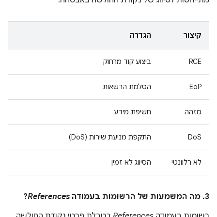
מתייחסות לסיווג של נקודת החולשה באבטחה.
קיצור
הגדרה
RCE
ביצוע קוד מרחוק
EoP
הסלמת הרשאות
מזהה
חשיפת מידע
DoS
התקפת מניעת שירות (DoS)
לא רלוונטי
הסיווג לא זמין
3. מה המשמעות של הרשומות בעמודה
References
?
רשומות בעמודה
References
בטבלת פרטי נקודת החולשה