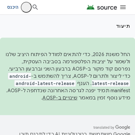
היכנס
תיעוד
החל משנת 2026, כדי להתאים למודל הפיתוח היציב שלנו
ולשמור על יציבות הפלטפורמה בסביבה העסקית,
נפרסם קוד מקור ב-AOSP ברבעון השני וברבעון הרביעי.
כדי ליצור ולתרום ל-AOSP, צריך להשתמש ב-
android-
latest-release
. הענף
android-latest-release
manifest תמיד יפנה לגרסה האחרונה שנדחפה ל-AOSP.
מידע נוסף זמין במאמר
שינויים ב-AOSP
.
‫Google משתמשת בטכנולוגיית AI כדי לתרגם תוכן