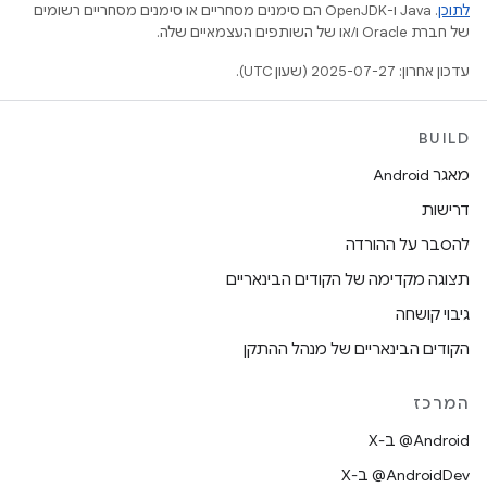
לתוכן
.‏ Java ו-OpenJDK הם סימנים מסחריים או סימנים מסחריים רשומים
של חברת Oracle ו/או של השותפים העצמאיים שלה.
עדכון אחרון: 2025-07-27 (שעון UTC).
BUILD
מאגר Android
דרישות
להסבר על ההורדה
תצוגה מקדימה של הקודים הבינאריים
גיבוי קושחה
הקודים הבינאריים של מנהל ההתקן
המרכז
‫‎@Android ב-X
‫‎@AndroidDev ב-X