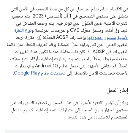
في الأقسام أدناه، نقدّم تفاصيل عن كل من نقاط الضعف في الأمان التي
تنطبق على مستوى التصحيح في 1 آب (أغسطس) 2023. يتم تجميع
الثغرات الأمنية ضمن المكوّن الذي تؤثر فيه. يتم وصف المشاكل في
الجداول أدناه، وتشمل معرّف CVE والمرجعات المرتبطة و
نوع الثغرة
الأمنية
مستوى خطورتها
وإصدارات AOSP المعدَّلة (إن أمكن). نربط
التغيير العلني الذي تم إجراؤه لحلّ المشكلة برقم تعريف الخطأ، مثل قائمة
التغييرات في AOSP، إذا كان ذلك متاحًا. عندما تكون هناك تغييرات
متعدّدة مرتبطة بخطأ واحد، يتم ربط إشارات إضافية بأرقام تتبع معرّف
الخطأ. قد تتلقّى الأجهزة التي تعمل بنظام Android 10 والإصدارات
الأحدث تحديثات الأمان بالإضافة إلى
تحديثات نظام Google Play
.
إطار العمل
يمكن أن تؤدي 'الثغرة الأمنية' في هذا القسم إلى تصعيد الامتيازات على
مستوى الجهاز بدون الحاجة إلى امتيازات تنفيذ إضافية. لا يلزم تفاعل
المستخدم للاستفادة من هذه الثغرة.