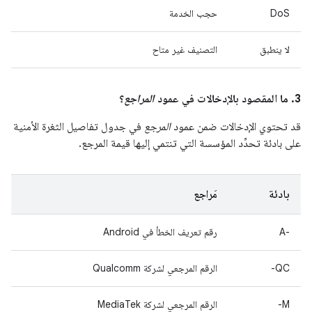
DoS
حجب الخدمة
لا ينطبق
التصنيف غير متاح
3. ما المقصود بالإدخالات في عمود
المراجع
؟
قد تحتوي الإدخالات ضمن عمود
المرجع
في جدول تفاصيل الثغرة الأمنية
على بادئة تحدِّد المؤسسة التي تنتمي إليها قيمة المرجع.
بادئة
مَراجع
A-‎
رقم تعريف الخطأ في Android
QC-
الرقم المرجعي لشركة Qualcomm
M-
الرقم المرجعي لشركة MediaTek