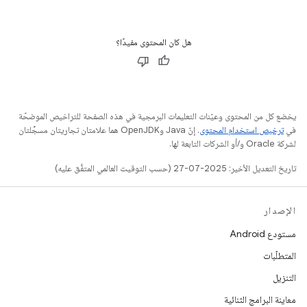
هل كان المحتوى مفيدًا؟
يخضع كل من المحتوى وعيّنات التعليمات البرمجية في هذه الصفحة للتراخيص الموضحّة
في
ترخيص استخدام المحتوى
. إنّ Java وOpenJDK هما علامتان تجاريتان مسجَّلتان
لشركة Oracle و/أو الشركات التابعة لها.
تاريخ التعديل الأخير: 2025-07-27 (حسب التوقيت العالمي المتفَّق عليه)
الإصدار
مستودع Android
المتطلّبات
التنزيل
معاينة البرامج الثنائية