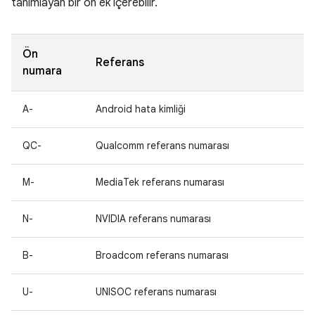
tanımlayan bir ön ek içerebilir.
Ön
Referans
numara
A-
Android hata kimliği
QC-
Qualcomm referans numarası
M-
MediaTek referans numarası
N-
NVIDIA referans numarası
B-
Broadcom referans numarası
U-
UNISOC referans numarası