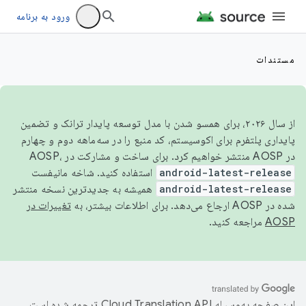
ورود به برنامه
مستندات
از سال ۲۰۲۶، برای همسو شدن با مدل توسعه پایدار ترانک و تضمین
پایداری پلتفرم برای اکوسیستم، کد منبع را در سه‌ماهه دوم و چهارم
در AOSP منتشر خواهیم کرد. برای ساخت و مشارکت در AOSP،
android-latest-release
استفاده کنید. شاخه مانیفست
android-latest-release
همیشه به جدیدترین نسخه منتشر
شده در AOSP ارجاع می‌دهد. برای اطلاعات بیشتر، به
تغییرات در
AOSP
مراجعه کنید.
این صفحه به‌وسیله
ترجمه شده است.