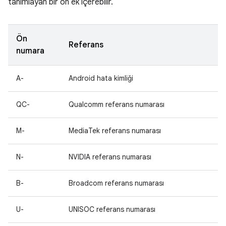
tanımlayan bir ön ek içerebilir.
Ön
Referans
numara
A-
Android hata kimliği
QC-
Qualcomm referans numarası
M-
MediaTek referans numarası
N-
NVIDIA referans numarası
B-
Broadcom referans numarası
U-
UNISOC referans numarası