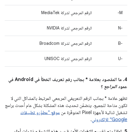
M-
الرقم المرجعي لشركة MediaTek
‫N-‎
الرقم المرجعي لشركة NVIDIA
B-‎
الرقم المرجعي لشركة Broadcom
U-‎
الرقم المرجعي لشركة UNISOC
4. ما المقصود بعلامة * بجانب رقم تعريف الخطأ في Android في
عمود
المراجع
؟
تظهر علامة * بجانب الرقم التعريفي المرجعي المرتبط بالمشاكل التي لا
تكون متاحة للجميع. يتضمّن تحديث هذه المشكلة بشكل عام أحدث برامج
تشغيل ثنائية لأجهزة Pixel المتوفّرة من
موقع "مطوّرو تطبيقات
Google" الإلكتروني
.
5. لماذا يتم تقسيم الثغرات الأمنية بين هذه النشرة و نشرات أمان