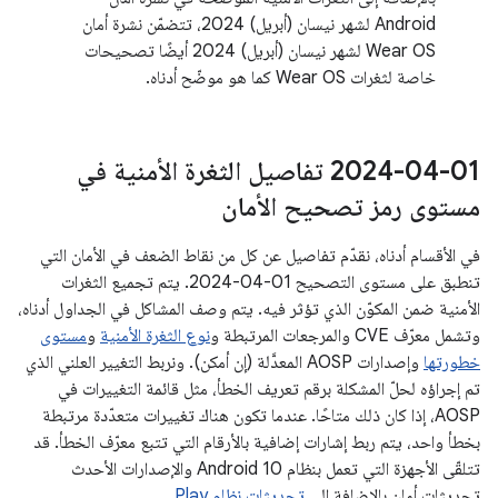
Android لشهر نيسان (أبريل) 2024، تتضمّن نشرة أمان
Wear OS لشهر نيسان (أبريل) 2024 أيضًا تصحيحات
خاصة لثغرات Wear OS كما هو موضّح أدناه.
‎2024-04-01 تفاصيل الثغرة الأمنية في
مستوى رمز تصحيح الأمان
في الأقسام أدناه، نقدّم تفاصيل عن كل من نقاط الضعف في الأمان التي
تنطبق على مستوى التصحيح ‎2024-04-01. يتم تجميع الثغرات
الأمنية ضمن المكوّن الذي تؤثر فيه. يتم وصف المشاكل في الجداول أدناه،
وتشمل معرّف CVE والمرجعات المرتبطة و
نوع الثغرة الأمنية
و
مستوى
خطورتها
وإصدارات AOSP المعدَّلة (إن أمكن). ونربط التغيير العلني الذي
تم إجراؤه لحلّ المشكلة برقم تعريف الخطأ، مثل قائمة التغييرات في
AOSP، إذا كان ذلك متاحًا. عندما تكون هناك تغييرات متعدّدة مرتبطة
بخطأ واحد، يتم ربط إشارات إضافية بالأرقام التي تتبع معرّف الخطأ. قد
تتلقّى الأجهزة التي تعمل بنظام Android 10 والإصدارات الأحدث
تحديثات أمان بالإضافة إلى
تحديثات نظام Play
.