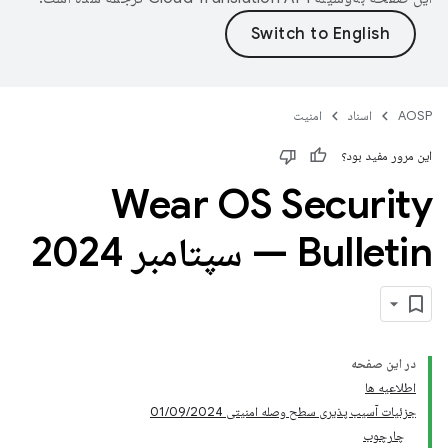
AOSP
اسناد
امنیت
این مرور مفید بود؟
Wear OS Security
Bulletin — سپتامبر 2024
در این صفحه
اطلاعیه ها
جزئیات آسیب پذیری سطح وصله امنیتی 01/09/2024
چارچوب