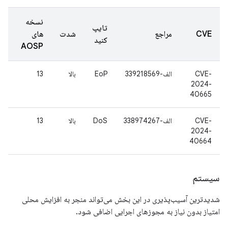
نسخه
تایپ
CVE
مراجع
شدت
های
کنید
AOSP
CVE-
الف-339218569
EoP
بالا
13
2024-
40665
CVE-
الف-338974267
DoS
بالا
13
2024-
40664
سیستم
شدیدترین آسیب‌پذیری در این بخش می‌تواند منجر به افزایش محلی
امتیاز بدون نیاز به مجوزهای اجرایی اضافی شود.