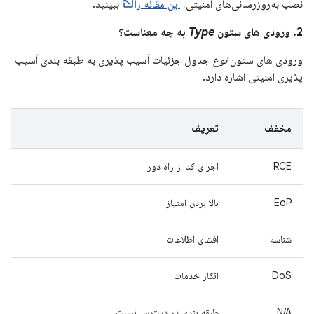
نصب به‌روزرسانی‌های امنیتی،
این مقاله را
ببینید.
2. ورودی های ستون
Type
به چه معناست؟
ورودی های ستون
نوع
جدول جزئیات آسیب پذیری به طبقه بندی آسیب
پذیری امنیتی اشاره دارد.
مخفف
تعریف
RCE
اجرای کد از راه دور
EoP
بالا بردن امتیاز
شناسه
افشای اطلاعات
DoS
انکار خدمات
N/A
طبقه بندی در دسترس نیست