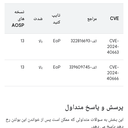
نسخه
تایپ
CVE
مراجع
شدت
های
کنید
AOSP
CVE-
الف-322816693
EoP
بالا
13
2024-
40663
CVE-
الف-339609745
EoP
بالا
13
2024-
40666
پرسش و پاسخ متداول
این بخش به سوالات متداولی که ممکن است پس از خواندن این بولتن رخ
دهد پاسخ می دهد.