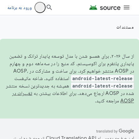
ورود به برنامه
مستندات
از سال ۲۰۲۶، برای همسو شدن با مدل توسعه پایدار ترانک و تضمین
پایداری پلتفرم برای اکوسیستم، کد منبع را در سه‌ماهه دوم و چهارم
در AOSP منتشر خواهیم کرد. برای ساخت و مشارکت در AOSP،
android-latest-release
استفاده کنید. شاخه مانیفست
android-latest-release
همیشه به جدیدترین نسخه منتشر
شده در AOSP ارجاع می‌دهد. برای اطلاعات بیشتر، به
تغییرات در
AOSP
مراجعه کنید.
این صفحه به‌وسیله
ترجمه شده است.