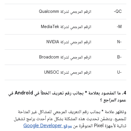
QC-
الرقم المرجعي لشركة Qualcomm
M-
الرقم المرجعي لشركة MediaTek
‫N-‎
الرقم المرجعي لشركة NVIDIA
B-‎
الرقم المرجعي لشركة Broadcom
U-‎
الرقم المرجعي لشركة UNISOC
4. ما المقصود بعلامة * بجانب رقم تعريف الخطأ في Android في
عمود
المراجع
؟
وتظهر علامة * بجانب رقم التعريف المرجعي للمشاكل غير المتاحة
للجميع. يتضمّن تحديث هذه المشكلة بشكل عام أحدث برامج تشغيل
ثنائية لأجهزة Pixel المتوفّرة من
موقع Google Developer