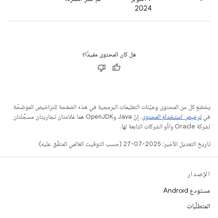
2024
هل كان المحتوى مفيدًا؟
يخضع كل من المحتوى وعيّنات التعليمات البرمجية في هذه الصفحة للتراخيص الموضحّة
في
ترخيص استخدام المحتوى
. إنّ Java وOpenJDK هما علامتان تجاريتان مسجَّلتان
لشركة Oracle و/أو الشركات التابعة لها.
تاريخ التعديل الأخير: 2025-07-27 (حسب التوقيت العالمي المتفَّق عليه)
الإصدار
مستودع Android
المتطلّبات