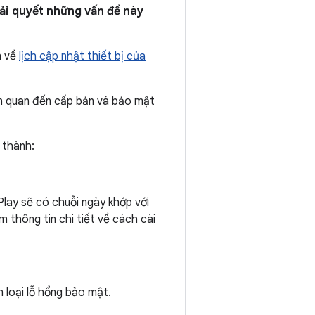
iải quyết những vấn đề này
n về
lịch cập nhật thiết bị của
ên quan đến cấp bản vá bảo mật
 thành:
Play sẽ có chuỗi ngày khớp với
 thông tin chi tiết về cách cài
 loại lỗ hổng bảo mật.