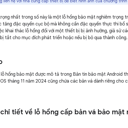
ng liên hệ với nhà cung cấp thiết bị để biết hình ảnh của chương trình 
rọng nhất trong số này là một lỗ hổng bảo mật nghiêm trọng 
c tăng đặc quyền cục bộ mà không cần đặc quyền thực thi bổ 
c khai thác lỗ hổng đối với một thiết bị bị ảnh hưởng, giả sử c
 bị tắt cho mục đích phát triển hoặc nếu bị bỏ qua thành công.
o
 lỗ hổng bảo mật được mô tả trong Bản tin bảo mật Android t
OS tháng 11 năm 2024 cũng chứa các bản vá dành riêng cho c
 chi tiết về lỗ hổng cấp bản vá bảo mật