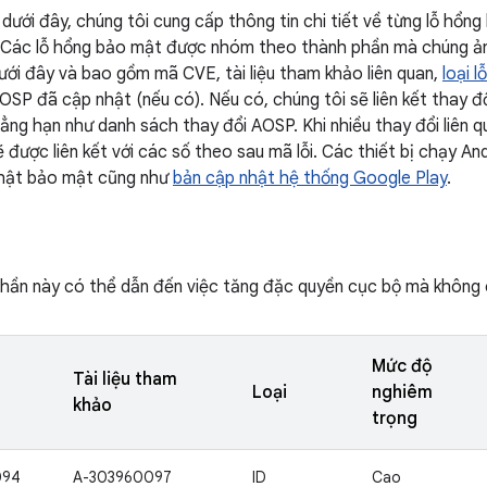
dưới đây, chúng tôi cung cấp thông tin chi tiết về từng lỗ hổ
 Các lỗ hổng bảo mật được nhóm theo thành phần mà chúng ả
ưới đây và bao gồm mã CVE, tài liệu tham khảo liên quan,
loại l
OSP đã cập nhật (nếu có). Nếu có, chúng tôi sẽ liên kết thay đổ
chẳng hạn như danh sách thay đổi AOSP. Khi nhiều thay đổi liên 
 được liên kết với các số theo sau mã lỗi. Các thiết bị chạy An
hật bảo mật cũng như
bản cập nhật hệ thống Google Play
.
hần này có thể dẫn đến việc tăng đặc quyền cục bộ mà không 
Mức độ
Tài liệu tham
Loại
nghiêm
khảo
trọng
094
A-303960097
ID
Cao