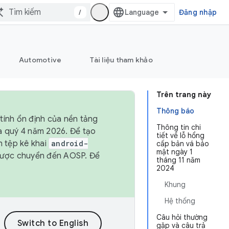
/
Đăng nhập
Automotive
Tài liệu tham khảo
Trên trang này
Thông báo
tính ổn định của nền tảng
Thông tin chi
và quý 4 năm 2026. Để tạo
tiết về lỗ hổng
h tệp kê khai
android-
cấp bản vá bảo
mật ngày 1
được chuyển đến AOSP. Để
tháng 11 năm
2024
Khung
Hệ thống
Câu hỏi thường
gặp và câu trả