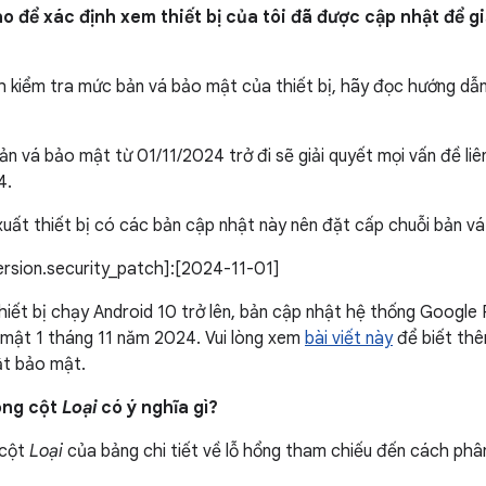
o để xác định xem thiết bị của tôi đã được cập nhật để g
h kiểm tra mức bản vá bảo mật của thiết bị, hãy đọc hướng dẫ
n vá bảo mật từ 01/11/2024 trở đi sẽ giải quyết mọi vấn đề li
4.
uất thiết bị có các bản cập nhật này nên đặt cấp chuỗi bản vá
version.security_patch]:[2024-11-01]
thiết bị chạy Android 10 trở lên, bản cập nhật hệ thống Google 
mật 1 tháng 11 năm 2024. Vui lòng xem
bài viết này
để biết thêm
ật bảo mật.
ong cột
Loại
có ý nghĩa gì?
 cột
Loại
của bảng chi tiết về lỗ hổng tham chiếu đến cách phân