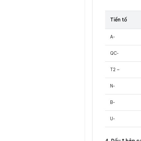
Tiền tố
A-
QC-
T2 –
N-
B-
U-