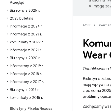
treści na T
Przegląd
AI mogą zaw
Biuletyny z 2026 r
.
2025 bulletins
AOSP
Dokumen
Informacje z 2024 r
.
Informacje z 2023 r
.
Komun
komunikaty z 2022 r
.
Informacje z 2021 r
.
Wear O
Biuletyny z 2020 r
.
Informatory z 2019 r
.
Opublikowano 3
Informacje z 2018 r
.
Biuletyn o zab
Informatory z 2017 r
.
mają wpływ na p
Biuletyny z 2016 r
.
z poziomu 2025
problemy opisan
komunikaty z 2015 r
.
Zachęcamy wszys
Biuletyny Pixela
/
Nexusa