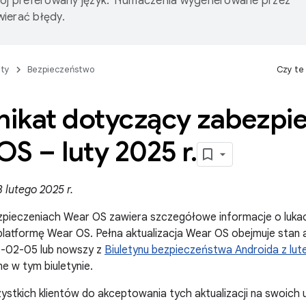
wój preferowany język. Tłumaczenia wygenerowane przez
ierać błędy.
ty
Bezpieczeństwo
Czy te
ikat dotyczący zabezpi
S – luty 2025 r
.
 lutego 2025 r.
ezpieczeniach Wear OS zawiera szczegółowe informacje o luka
latformę Wear OS. Pełna aktualizacja Wear OS obejmuje stan a
-02-05 lub nowszy z
Biuletynu bezpieczeństwa Androida z lut
e w tym biuletynie.
tkich klientów do akceptowania tych aktualizacji na swoich 