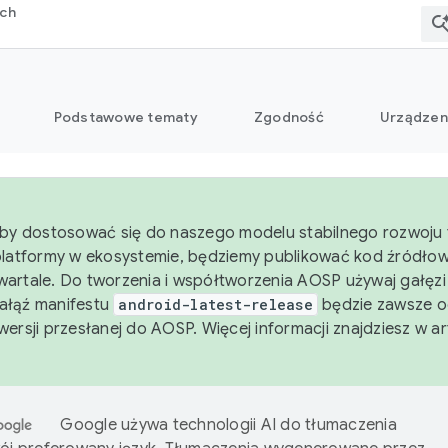
rch
Podstawowe tematy
Zgodność
Urządzen
aby dostosować się do naszego modelu stabilnego rozwoju 
platformy w ekosystemie, będziemy publikować kod źródło
artale. Do tworzenia i współtworzenia AOSP używaj gałęz
Gałąź manifestu
android-latest-release
będzie zawsze o
wersji przesłanej do AOSP. Więcej informacji znajdziesz w a
Google używa technologii AI do tłumaczenia