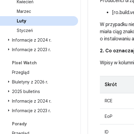
Producenci urzą
Kwiecień
Marzec
[ro.build.
Luty
W przypadku ni
Styczeń
miała ciąg zna
o instalowaniu 
Informacje z 2024 r
.
Informacje z 2023 r
.
2. Co oznacza
Wpisy w kolumn
Pixel Watch
Przegląd
Biuletyny z 2026 r
.
Skrót
2025 bulletins
RCE
Informacje z 2024 r
.
Informacje z 2023 r
.
EoP
Porady
ID
Przegląd