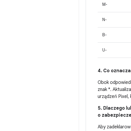
M-
N-
B-
U-
4. Co oznacza
Obok odpowiedni
znak *. Aktuali
urządzeń Pixel
5. Dlaczego lu
o zabezpiecze
Aby zadeklarow