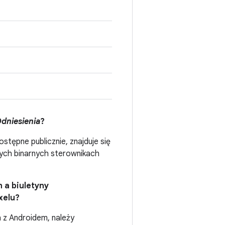
dniesienia
?
tępne publicznie, znajduje się
zych binarnych sterownikach
 a biuletyny
xelu?
z Androidem, należy