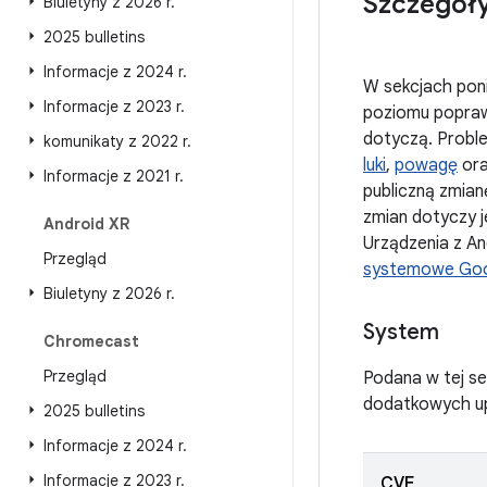
Szczegóły
Biuletyny z 2026 r
.
2025 bulletins
Informacje z 2024 r
.
W sekcjach poni
Informacje z 2023 r
.
poziomu popraw
dotyczą. Proble
komunikaty z 2022 r
.
luki
,
powagę
ora
Informacje z 2021 r
.
publiczną zmianę
zmian dotyczy j
Android XR
Urządzenia z A
Przegląd
systemowe Goo
Biuletyny z 2026 r
.
System
Chromecast
Przegląd
Podana w tej se
dodatkowych up
2025 bulletins
Informacje z 2024 r
.
Informacje z 2023 r
.
CVE