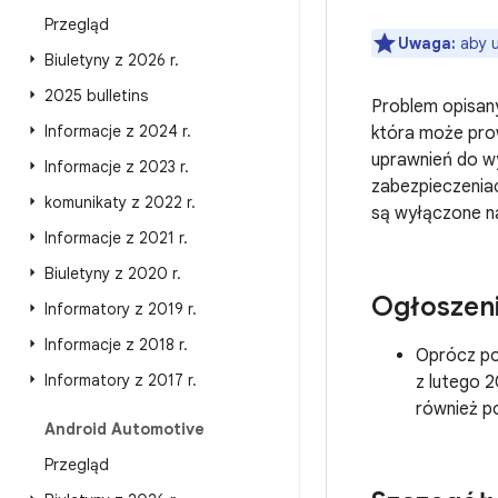
Przegląd
Uwaga:
aby u
Biuletyny z 2026 r
.
2025 bulletins
Problem opisany
Informacje z 2024 r
.
która może pro
uprawnień do w
Informacje z 2023 r
.
zabezpieczeniac
komunikaty z 2022 r
.
są wyłączone n
Informacje z 2021 r
.
Biuletyny z 2020 r
.
Ogłoszen
Informatory z 2019 r
.
Informacje z 2018 r
.
Oprócz po
Informatory z 2017 r
.
z lutego 
również p
Android Automotive
Przegląd