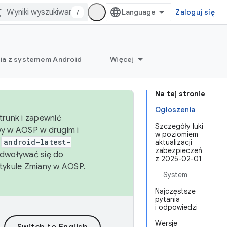
/
Zaloguj się
ia z systemem Android
Więcej
Na tej stronie
Ogłoszenia
trunk i zapewnić
Szczegóły luki
wy w AOSP w drugim i
w poziomiem
i
android-latest-
aktualizacji
zabezpieczeń
dwoływać się do
z 2025-02-01
rtykule
Zmiany w AOSP
.
System
Najczęstsze
pytania
i odpowiedzi
Wersje