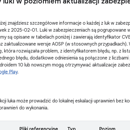
 luki w poziomiem aktualizacji zabezpi
żej znajdziesz szczegółowe informacje o każdej z luk w zabez
ek z 2025-02-01. Luki w zabezpieczeniach są pogrupowane 
my są opisane w tabelach poniżej i zawierają identyfikator CV
z zaktualizowane wersje AOSP (w stosownych przypadkach). 
, która rozwiązała problem, z identyfikatorem błędu, np. z list
ednego błędu, dodatkowe odniesienia są połączone z liczbami 
ndroidem 10 lub nowszym mogą otrzymywać aktualizacje zabez
gle Play
.
kcji luka może prowadzić do lokalnej eskalacji uprawnień bez k
rawnień do wykonania.
Pliki referencyjne
Typ
Poziom