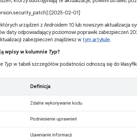
dzeń, którzy udostępniają te aktualizacje, powinni ustawić po
version.security_patch]:[2025-02-01]
ektórych urządzeń z Androidem 10 lub nowszym aktualizacja s
ków daty odpowiadający poziomowi poprawki zabezpieczeń 202
aktualizacji zabezpieczeń znajdziesz w
tym artykule
.
ją wpisy w kolumnie
Typ
?
ie
Typ
w tabeli szczegółów podatności odnoszą się do klasyfik
Definicja
Zdalne wykonywanie kodu
Podniesienie uprawnień
Ujawnianie informacji