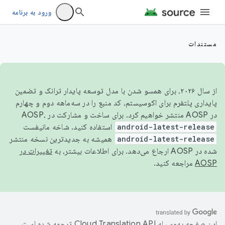
ورود به برنامه
مستندات
از سال ۲۰۲۶، برای همسو شدن با مدل توسعه پایدار ترانک و تضمین
پایداری پلتفرم برای اکوسیستم، کد منبع را در سه‌ماهه دوم و چهارم
در AOSP منتشر خواهیم کرد. برای ساخت و مشارکت در AOSP،
android-latest-release
استفاده کنید. شاخه مانیفست
android-latest-release
همیشه به جدیدترین نسخه منتشر
شده در AOSP ارجاع می‌دهد. برای اطلاعات بیشتر، به
تغییرات در
AOSP
مراجعه کنید.
این صفحه به‌وسیله
ترجمه شده است.