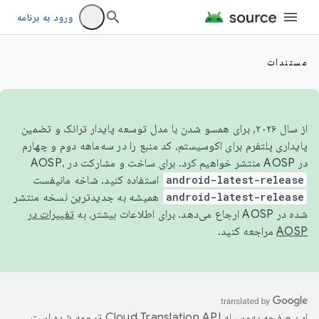
ورود به برنامه
مستندات
از سال ۲۰۲۶، برای همسو شدن با مدل توسعه پایدار ترانک و تضمین
پایداری پلتفرم برای اکوسیستم، کد منبع را در سه‌ماهه دوم و چهارم
در AOSP منتشر خواهیم کرد. برای ساخت و مشارکت در AOSP،
android-latest-release
استفاده کنید. شاخه مانیفست
android-latest-release
همیشه به جدیدترین نسخه منتشر
شده در AOSP ارجاع می‌دهد. برای اطلاعات بیشتر، به
تغییرات در
AOSP
مراجعه کنید.
این صفحه به‌وسیله
ترجمه شده است.