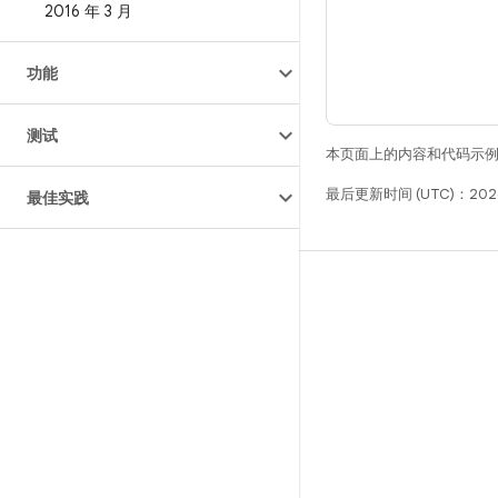
2016 年 3 月
功能
测试
本页面上的内容和代码示
最后更新时间 (UTC)：202
最佳实践
构建
Android 代码库
要求
下载
预览二进制文件
出厂映像