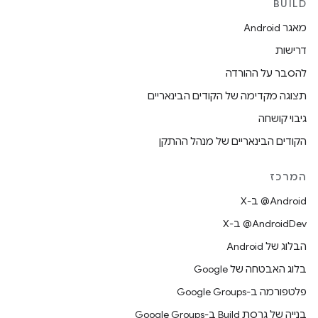
BUILD
מאגר Android
דרישות
להסבר על ההורדה
תצוגה מקדימה של הקודים הבינאריים
גיבוי קושחה
הקודים הבינאריים של מנהל ההתקן
המרכז
‫‎@Android ב-X
‫‎@AndroidDev ב-X
הבלוג של Android
בלוג האבטחה של Google
פלטפורמה ב-Google Groups
בנייה של גרסת Build ב-Google Groups