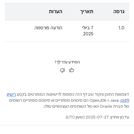
גרסה
תאריך
הערות
1.0
‫7 ביולי
הודעה פורסמה
2025
המידע עזר לך?
דוגמאות התוכן והקוד שבדף הזה כפופות לרישיונות המפורטים בקטע
רישיון
לתוכן
.‏ Java ו-OpenJDK הם סימנים מסחריים או סימנים מסחריים רשומים
של חברת Oracle ו/או של השותפים העצמאיים שלה.
עדכון אחרון: 2025-07-27 (שעון UTC).