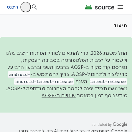
היכנס
תיעוד
החל משנת 2026, כדי להתאים למודל הפיתוח היציב שלנו
ולשמור על יציבות הפלטפורמה בסביבה העסקית,
נפרסם קוד מקור ב-AOSP ברבעון השני וברבעון הרביעי.
כדי ליצור ולתרום ל-AOSP, צריך להשתמש ב-
android-
latest-release
. הענף
android-latest-release
manifest תמיד יפנה לגרסה האחרונה שנדחפה ל-AOSP.
מידע נוסף זמין במאמר
שינויים ב-AOSP
.
‫Google משתמשת בטכנולוגיית AI כדי לתרגם תוכן