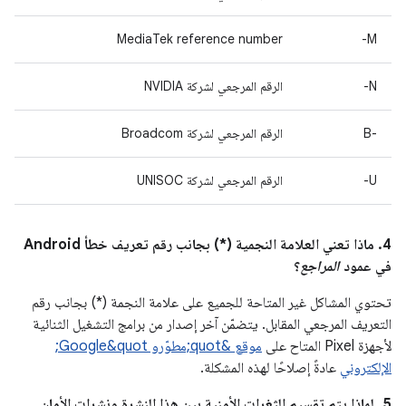
MediaTek reference number
M-
N-
الرقم المرجعي لشركة NVIDIA
B-‎
الرقم المرجعي لشركة Broadcom
U-
الرقم المرجعي لشركة UNISOC
4. ماذا تعني العلامة النجمية (*) بجانب رقم تعريف خطأ Android
في عمود
المراجع
؟
تحتوي المشاكل غير المتاحة للجميع على علامة النجمة (*) بجانب رقم
التعريف المرجعي المقابل. يتضمّن آخر إصدار من برامج التشغيل الثنائية
لأجهزة Pixel المتاح على
موقع &quot;مطوّرو Google&quot;
الإلكتروني
عادةً إصلاحًا لهذه المشكلة.
‫5. لماذا يتم تقسيم الثغرات الأمنية بين هذا النشرة ونشرات الأمان