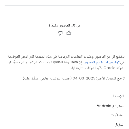
هل كان المحتوى مفيدًا؟
يخضع كل من المحتوى وعيّنات التعليمات البرمجية في هذه الصفحة للتراخيص الموضحّة
في
ترخيص استخدام المحتوى
. إنّ Java وOpenJDK هما علامتان تجاريتان مسجَّلتان
لشركة Oracle و/أو الشركات التابعة لها.
تاريخ التعديل الأخير: 2025-08-04 (حسب التوقيت العالمي المتفَّق عليه)
الإصدار
مستودع Android
المتطلّبات
التنزيل