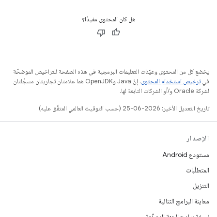
هل كان المحتوى مفيدًا؟
يخضع كل من المحتوى وعيّنات التعليمات البرمجية في هذه الصفحة للتراخيص الموضحّة
في
ترخيص استخدام المحتوى
. إنّ Java وOpenJDK هما علامتان تجاريتان مسجَّلتان
لشركة Oracle و/أو الشركات التابعة لها.
تاريخ التعديل الأخير: 2026-06-25 (حسب التوقيت العالمي المتفَّق عليه)
الإصدار
مستودع Android
المتطلّبات
التنزيل
معاينة البرامج الثنائية
نسخة برامج الجهة المصنِّعة