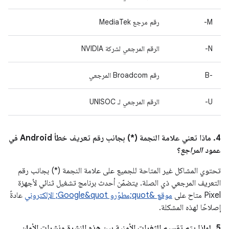
M-
رقم مرجع MediaTek
N-
الرقم المرجعي لشركة NVIDIA
B-‎
رقم Broadcom المرجعي
U-
الرقم المرجعي لـ UNISOC
4. ماذا تعني علامة النجمة (*) بجانب رقم تعريف خطأ Android في
عمود
المراجع
؟
تحتوي المشاكل غير المتاحة للجميع على علامة النجمة (*) بجانب رقم
التعريف المرجعي ذي الصلة. يتضمّن أحدث برنامج تشغيل ثنائي لأجهزة
Pixel متاح على
موقع &quot;مطوّرو Google&quot; الإلكتروني
عادةً
إصلاحًا لهذه المشكلة.
5. لماذا يتم تقسيم الثغرات الأمنية بين هذه النشرة ونشرات الأمان