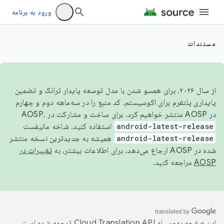
ورود به برنامه
مستندات
از سال ۲۰۲۶، برای همسو شدن با مدل توسعه پایدار ترانک و تضمین
پایداری پلتفرم برای اکوسیستم، کد منبع را در سه‌ماهه دوم و چهارم
در AOSP منتشر خواهیم کرد. برای ساخت و مشارکت در AOSP،
android-latest-release
استفاده کنید. شاخه مانیفست
android-latest-release
همیشه به جدیدترین نسخه منتشر
شده در AOSP ارجاع می‌دهد. برای اطلاعات بیشتر، به
تغییرات در
AOSP
مراجعه کنید.
این صفحه به‌وسیله
ترجمه شده است.