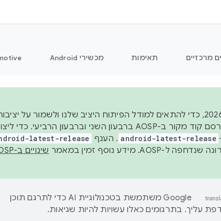
ם מרכזיים
תאימות
מכשירי Android
motive
החל משנת 2026, כדי להתאים למודל הפיתוח היציב שלנו ולשמור על
android-latest-release
. הענף
ndroid-latest-release
ל-AOSP. מידע נוסף זמין במאמר
שינויים ב-AOSP
‫Google משתמשת בטכנולוגיית AI כדי לתרגם תוכן
ת עליך. בתרגומים כאלו עשויות להיות שגיאות.