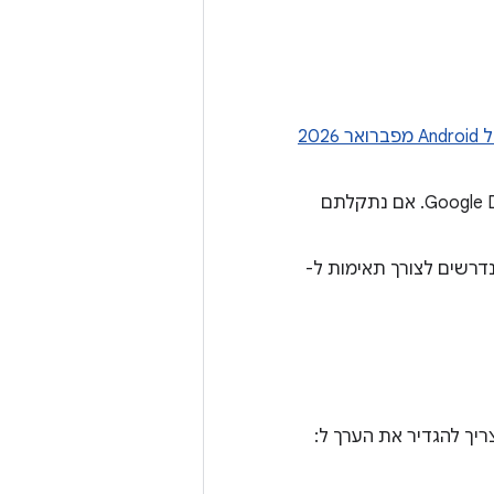
202
מטעמי אבטחה, כל הקבצים שמשויכים לעדכון אבטחה דחוף מתארחים ב-Google Drive. אם נתקלתם
יקוני האבטחה של Android Security Bulletin‏ (ASB) מ-5 בפברואר 2026 נדרשים לצורך תאימות ל-