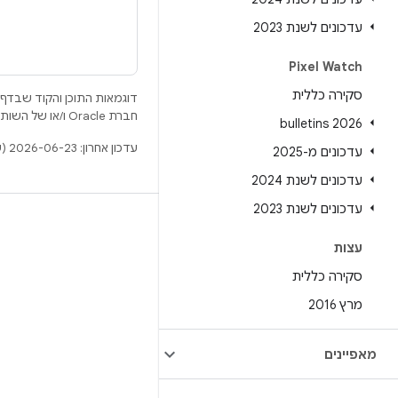
עדכונים לשנת 2023
Pixel Watch
סקירה כללית
דוגמאות התוכן והקוד שבדף 
חברת Oracle ו/או של השותפים העצמאיים שלה.
2026 bulletins
עדכון אחרון: 2026-06-23 (שעון UTC).
עדכונים מ-2025
עדכונים לשנת 2024
עדכונים לשנת 2023
BUILD
עצות
מאגר Android
סקירה כללית
דרישות
מרץ 2016
להסבר על ההורדה
תצוגה מקדימה של הקודים הבינאריים
מאפיינים
גיבוי קושחה
הקודים הבינאריים של מנהל ההתקן