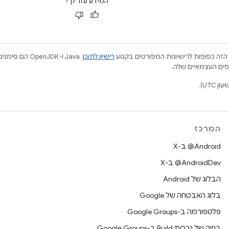
המידע עזר לך?
הזה כפופות לרישיונות המפורטים בקטע
רישיון לתוכן
.‏ Java ו-JDK
המרכז
‫‎@Android ב-X
‫‎@AndroidDev ב-X
הבלוג של Android
בלוג האבטחה של Google
פלטפורמה ב-Google Groups
בנייה של גרסת Build ב-Google Groups