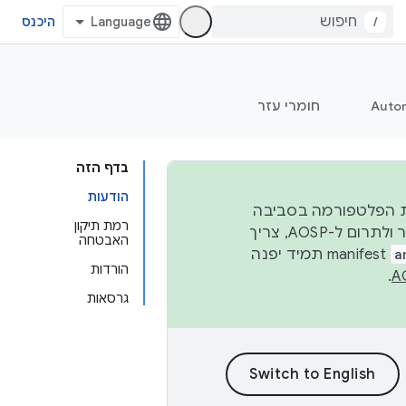
/
היכנס
Auto
חומרי עזר
בדף הזה
הודעות
 יציבות הפלטפורמה בסביבה
רמת תיקון
העסקית, נפרסם קוד מקור ב-AOSP ברבעון השני וברבעון הרביעי. כדי ליצור ולתרום ל-AOSP, צריך
האבטחה
a
manifest תמיד יפנה
הורדות
.
גרסאות