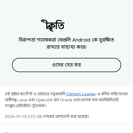
স্বীকৃতি
নিরাপত্তা গবেষকরা যেগুলি Android কে সুরক্ষিত
রাখতে সাহায্য করে৷
ওদের বের কর
এই পৃষ্ঠার কন্টেন্ট ও কোডের নমুনাগুলি
Content License
-এ বর্ণিত লাইসেন্সের
অধীনস্থ। Java এবং OpenJDK হল Oracle এবং/অথবা তার অ্যাফিলিয়েট
সংস্থার রেজিস্টার্ড ট্রেডমার্ক।
2026-01-15 UTC-তে শেষবার আপডেট করা হয়েছে।