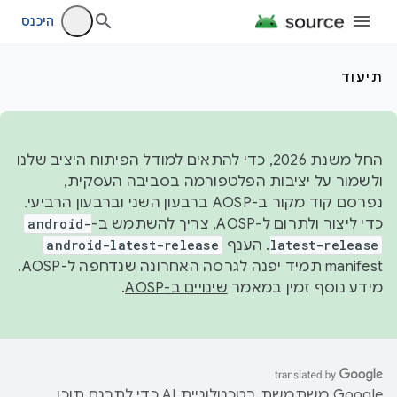
היכנס
תיעוד
החל משנת 2026, כדי להתאים למודל הפיתוח היציב שלנו
ולשמור על יציבות הפלטפורמה בסביבה העסקית,
נפרסם קוד מקור ב-AOSP ברבעון השני וברבעון הרביעי.
כדי ליצור ולתרום ל-AOSP, צריך להשתמש ב-
android-
latest-release
. הענף
android-latest-release
manifest תמיד יפנה לגרסה האחרונה שנדחפה ל-AOSP.
מידע נוסף זמין במאמר
שינויים ב-AOSP
.
‫Google משתמשת בטכנולוגיית AI כדי לתרגם תוכן