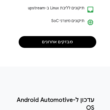
inbo
תיקונים לליבת Linux ב-upstream
memory
תיקונים מיצרני So
C
מבזקים אחרונים
עדכון ל-Android Automotive
OS