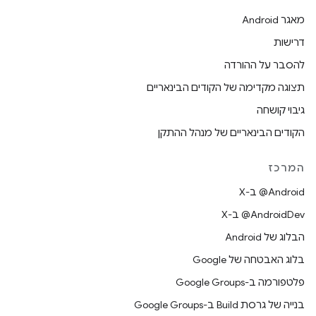
מאגר Android
דרישות
להסבר על ההורדה
תצוגה מקדימה של הקודים הבינאריים
גיבוי קושחה
הקודים הבינאריים של מנהל ההתקן
המרכז
‫‎@Android ב-X
‫‎@AndroidDev ב-X
הבלוג של Android
בלוג האבטחה של Google
פלטפורמה ב-Google Groups
בנייה של גרסת Build ב-Google Groups