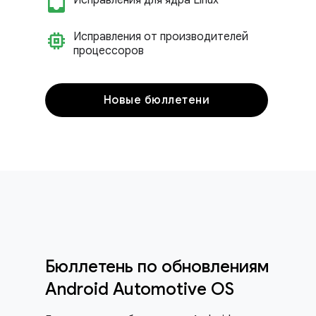
inbox_customize
Исправления для ядра Linux
memory
Исправления от производителей
процессоров
Новые бюллетени
Бюллетень по обновлениям
Android Automotive OS