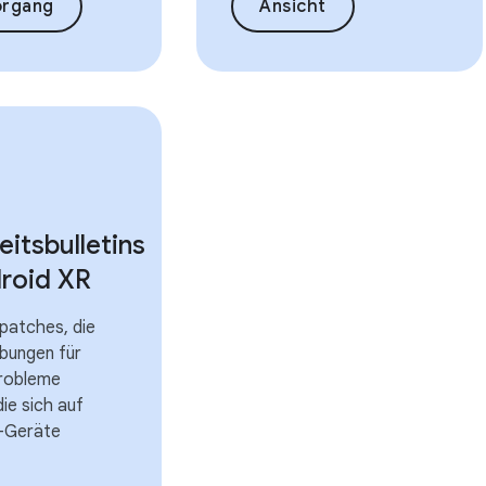
organg
Ansicht
eitsbulletins
droid XR
patches, die
bungen für
robleme
die sich auf
-Geräte