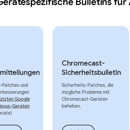
Gerätespezifische Bulletins fü
Chromecast-
mitteilungen
Sicherheitsbulletin
s-Patches und
Sicherheits-Patches, die
erbesserungen
mögliche Probleme mit
tützten Google
Chromecast-Geräten
 Nexus-Geräten
beheben.
räte)