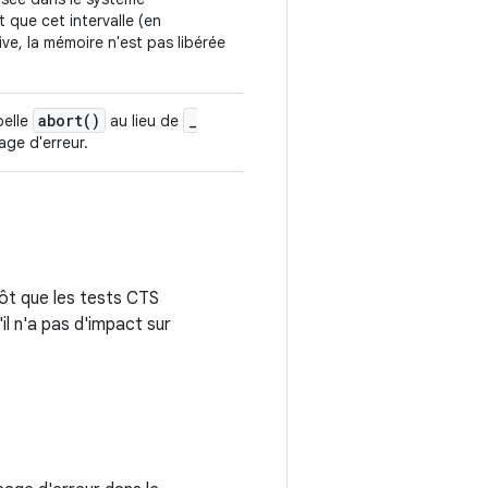
 que cet intervalle (en
ive, la mémoire n'est pas libérée
abort(
)
_
pelle
au lieu de
age d'erreur.
tôt que les tests CTS
il n'a pas d'impact sur