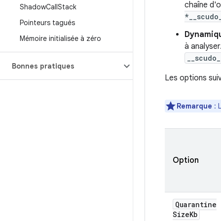
chaîne d'o
Shadow
Call
Stack
*__scudo
Pointeurs tagués
Dynamiq
Mémoire initialisée à zéro
à analyser
__scudo_
Bonnes pratiques
Les options sui
Remarque
: 
Option
Quarantine
Size
Kb