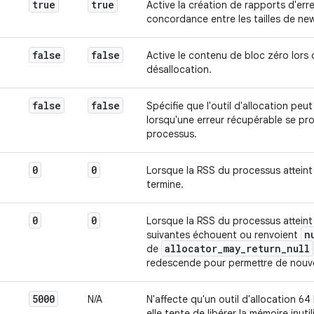
true
true
Active la création de rapports d'err
concordance entre les tailles de new
false
false
Active le contenu de bloc zéro lors d
désallocation.
false
false
Spécifie que l'outil d'allocation peut
lorsqu'une erreur récupérable se prod
processus.
0
0
Lorsque la RSS du processus atteint 
termine.
0
0
Lorsque la RSS du processus atteint c
n
suivantes échouent ou renvoient
allocator
_
may
_
return
_
null
de
redescende pour permettre de nouvel
5000
N/A
N'affecte qu'un outil d'allocation 64 
elle tente de libérer la mémoire inut