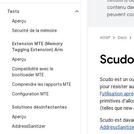
contenu dan
Tests
peuvent con
Aperçu
Sécurité de la mémoire
AOSP
Docs
Extension MTE (Memory
Tagging Extension) Arm
Scud
Aperçu
Compatibilité avec le
bootloader MTE
Scudo est un ou
Comprendre les rapports MTE
pour résister aux
l'
utilisation aprè
Configuration MTE
primitives d'all
Solutions désinfectantes
(telles que new 
Aperçu
Scudo est davan
Address
Sanitizer
AddressSanitize