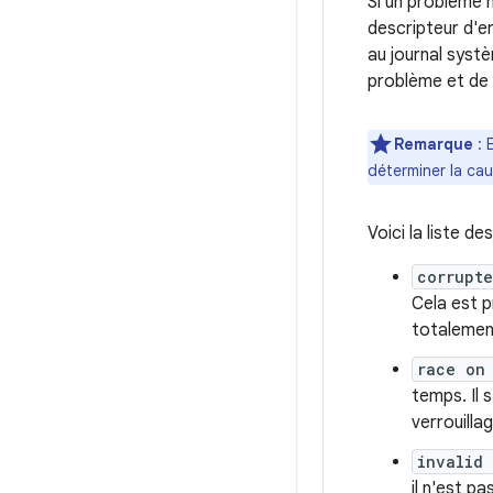
Si un problème n
descripteur d'er
au journal sys
problème et de 
Remarque
: 
déterminer la ca
Voici la liste d
corrupt
Cela est p
totalement
race on
temps. Il
verrouilla
invalid
il n'est p