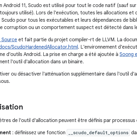
n Android 11, Scudo est utilisé pour tout le code natif (sauf sur
toujours utilisé). Lors de l'exécution, toutes les allocations et
 Scudo pour tous les exécutables et leurs dépendances de bib
e corruption ou un comportement suspect est détecté dans le
 Source
et fait partie du projet compiler-rt de LLVM. La docum
g/docs/ScudoHardenedAllocator.html
. L'environnement d'exécut
ne d'outils Android. La prise en charge a été ajoutée à
Soong 
ent l'outil d'allocation dans un binaire.
ver ou désactiver l'atténuation supplémentaire dans l'outil d'a
sous.
isation
res de l'outil d'allocation peuvent être définis par processus 
ment
: définissez une fonction
__scudo_default_options
dan