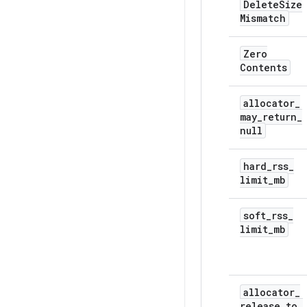
Delete
Size
Mismatch
Zero
Contents
allocator
_
may
_
return
_
null
hard
_
rss
_
limit
_
mb
soft
_
rss
_
limit
_
mb
allocator
_
release
_
to
_