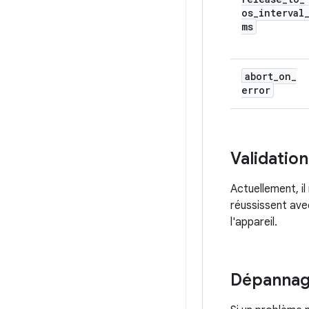
os
_
interval
ms
abort
_
on
_
error
Validation
Actuellement, i
réussissent avec
l'appareil.
Dépanna