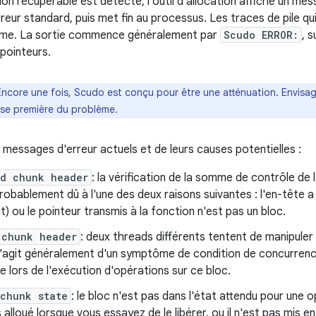
on récupérable est détecté, l'outil d'allocation affiche un mes
reur standard, puis met fin au processus. Les traces de pile qu
tème. La sortie commence généralement par
Scudo ERROR:
, 
pointeurs.
Encore une fois, Scudo est conçu pour être une atténuation. Envisag
use première du problème.
es messages d'erreur actuels et de leurs causes potentielles :
ed chunk header
: la vérification de la somme de contrôle de
robablement dû à l'une des deux raisons suivantes : l'en-tête a
) ou le pointeur transmis à la fonction n'est pas un bloc.
 chunk header
: deux threads différents tentent de manipul
 s'agit généralement d'un symptôme de condition de concurren
ge lors de l'exécution d'opérations sur ce bloc.
 chunk state
: le bloc n'est pas dans l'état attendu pour une
as alloué lorsque vous essayez de le libérer, ou il n'est pas mis 