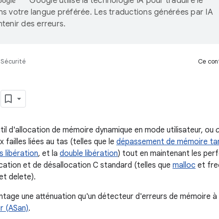
Google utilise la technologie IA pour traduire le
s votre langue préférée. Les traductions générées par IA
tenir des erreurs.
Sécurité
Ce cont
o
til d'allocation de mémoire dynamique en mode utilisateur, ou
o
 failles liées au tas (telles que le
dépassement de mémoire tam
s libération
, et la
double libération
) tout en maintenant les perf
ocation et de désallocation C standard (telles que
malloc
et free
et delete).
tage une atténuation qu'un détecteur d'erreurs de mémoire à
r (ASan)
.