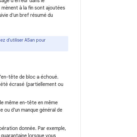
sage d'erreur dans le
i mènent à la fin sont ajoutées
suivie d'un bref résumé du
ez d'utiliser ASan pour
 l'en-tête de bloc a échoué.
 été écrasé (partiellement ou
er le même en-tête en même
ce ou d'un manque général de
 opération donnée. Par exemple,
en quarantaine lorsque vous