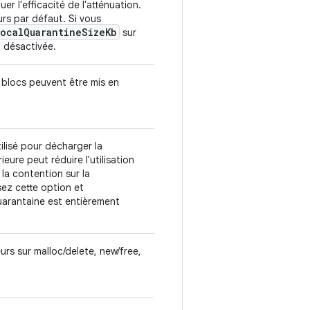
uer l'efficacité de l'atténuation.
urs par défaut. Si vous
Local
Quarantine
Size
Kb
sur
t désactivée.
es blocs peuvent être mis en
ilisé pour décharger la
eure peut réduire l'utilisation
la contention sur la
sez cette option et
uarantaine est entièrement
urs sur malloc/delete, new/free,