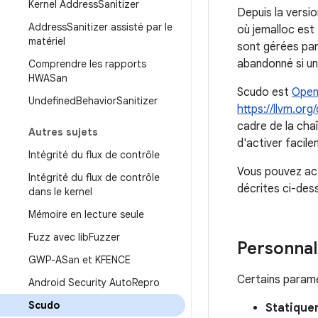
Kernel Address
Sanitizer
Depuis la versio
Address
Sanitizer assisté par le
où jemalloc est 
matériel
sont gérées par
abandonné si un
Comprendre les rapports
HWASan
Scudo est
Open
Undefined
Behavior
Sanitizer
https://llvm.or
cadre de la chaî
Autres sujets
d'activer facilem
Intégrité du flux de contrôle
Vous pouvez acti
Intégrité du flux de contrôle
décrites ci-des
dans le kernel
Mémoire en lecture seule
Fuzz avec lib
Fuzzer
Personnal
GWP-ASan et KFENCE
Certains paramèt
Android Security Auto
Repro
Scudo
Statique