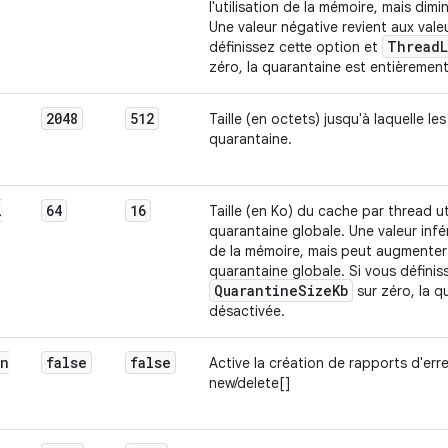
l'utilisation de la mémoire, mais dimin
Une valeur négative revient aux vale
Thread
définissez cette option et
zéro, la quarantaine est entièremen
2048
512
Taille (en octets) jusqu'à laquelle l
quarantaine.
l
64
16
Taille (en Ko) du cache par thread ut
quarantaine globale. Une valeur inféri
de la mémoire, mais peut augmenter 
quarantaine globale. Si vous définis
Quarantine
Size
Kb
sur zéro, la q
désactivée.
on
false
false
Active la création de rapports d'erre
new/delete[]