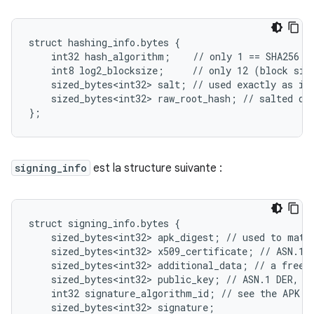
struct hashing_info.bytes {

    int32 hash_algorithm;    // only 1 == SHA256 su
    int8 log2_blocksize;     // only 12 (block size
    sized_bytes<int32> salt; // used exactly as in 
    sized_bytes<int32> raw_root_hash; // salted dig
};
signing_info
est la structure suivante :
struct signing_info.bytes {

    sized_bytes<int32> apk_digest; // used to match
    sized_bytes<int32> x509_certificate; // ASN.1 D
    sized_bytes<int32> additional_data; // a free-f
    sized_bytes<int32> public_key; // ASN.1 DER, mu
    int32 signature_algorithm_id; // see the APK v2
    sized_bytes<int32> signature;
