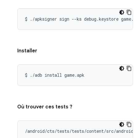
$
./apksigner
sign
--ks
debug.keystore
game.a
Installer
$
./adb
install
game.apk
Où trouver ces tests ?
/android/cts/tests/tests/content/src/android/