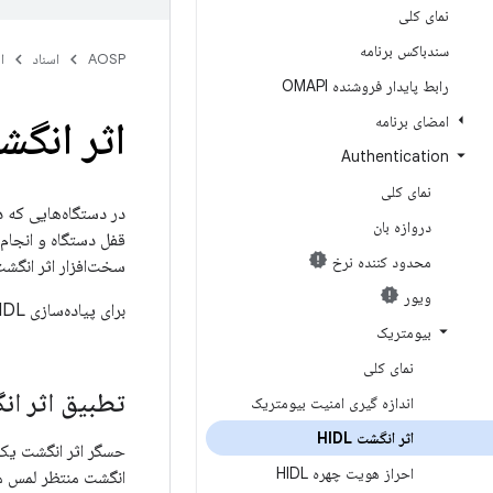
نمای کلی
سندباکس برنامه
AOSP
اسناد
ا
رابط پایدار فروشنده OMAPI
امضای برنامه
اثر انگشت L
Authentication
نمای کلی
در دستگاه‌هایی که دا
دروازه بان
محدود کننده نرخ
سخت‌افزار اثر انگش
ویور
برای پیاده‌سازی Fingerprint HIDL، باید
بیومتریک
نمای کلی
تطبیق اثر ا
اندازه گیری امنیت بیومتریک
اثر انگشت HIDL
حسگر اثر انگشت یک د
احراز هویت چهره HIDL
انگشت منتظر لمس م