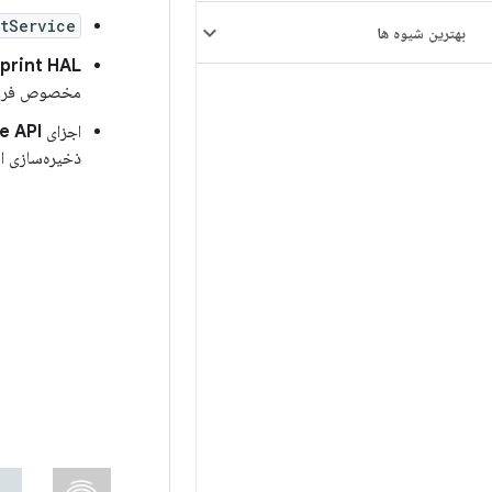
ntService
بهترین شیوه ها
print HAL
مخصوص فروشن
اجزای
Keystore API و yMint
ذخیره‌سازی امن کلید در یک م