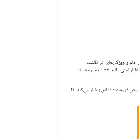
رتباطی مورد نیاز TEE استفاده کند. تصاویر خام و ویژگی‌های اثر انگشت
پردازش‌شده نباید در حافظه غیرقابل اعتماد منتقل شوند. همه این داده‌های بیومتریک باید در سخت‌افزار امنی مانند TEE ذخیره شوند.
با کتابخانه‌ی مخصوص فروشنده تماس برقرار می‌کنند تا