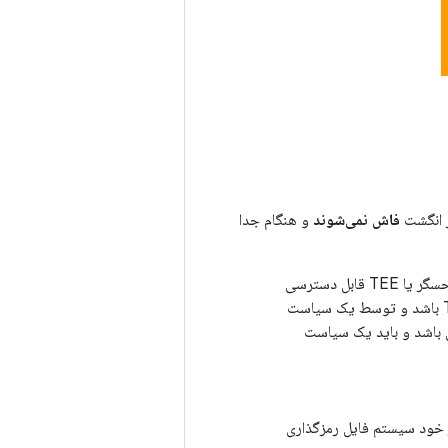
فاش نمی‌شوند
و هنگام جدا
داده‌های خام اثر انگشت یا مشتقات آن (به عنوان مثال، الگوها) هرگز نباید از خارج از درایور حسگر یا TEE قابل دسترسی
باشند. اگر سخت‌افزار از TEE پشتیبانی می‌کند، دسترسی به سخت‌افزار باید محدود به TEE باشد و توسط یک سیاست
 جانبی (SPI) باید فقط برای TEE قابل دسترسی باشد و باید یک سیاست
 خود سیستم فایل رمزگذاری