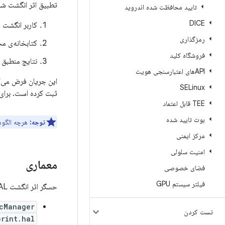
تطبیق اثر انگشت شا
تایید محافظت شده اندروید
DICE
کاربر انگشت 
رمزگذاری
کتابخانه‌ی م
فروشگاه کلید
نتایج منطبق 
APIهای اعتبارسنجی هویت
این جریان فرض می‌ک
SELinux
ثبت کرده است. برای
TEE قابل اعتماد
بوت تایید شده
توجه:
هرچه الگوها
مرکز ایمنی
امنیت سلولی
معماری
فضای خصوصی
فیلتر سیستم GPU
حسگر اثر انگشت HAL با اجزای زیر در تعامل است.
cManager
تست کردن
print.hal