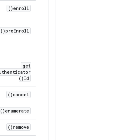
)
enroll(
)
pre
Enroll(
get
uthenticator
)
Id(
)
cancel(
)
enumerate(
)
remove(