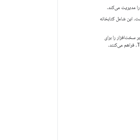
سازی C/C++ از رابط IBiometricsFingerprint HIDL است. این شامل کتابخانه
ر سخت‌افزار را برای