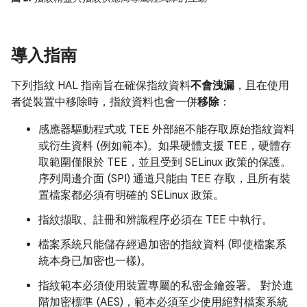
導入指南
下列指紋 HAL 指南旨在確保指紋資料
不會洩漏
，且在使用
者從裝置中移除時，指紋資料也會一併
移除
：
感應器驅動程式或 TEE 外部絕不能存取原始指紋資料
或衍生資料 (例如範本)。如果硬體支援 TEE，硬體存
取範圍僅限於 TEE，並且受到 SELinux 政策的保護。
序列周邊介面 (SPI) 通道只能由 TEE 存取，且所有裝
置檔案都必須有明確的 SELinux 政策。
指紋擷取、註冊和辨識程序必須在 TEE 中執行。
檔案系統只能儲存經過加密的指紋資料 (即使檔案系
統本身已加密也一樣)。
指紋範本必須使用裝置專屬的私密金鑰簽署。 對於進
階加密標準 (AES)，範本必須至少使用絕對檔案系統