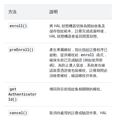
方法
說明
enroll(
)
將 HAL 狀態機器切換為開始收集及
儲存指紋範本。註冊完成或逾時後，
HAL 狀態機器會返回閒置狀態。
pre
Enroll(
)
產生專屬權杖，指出指紋註冊程序已
enroll
啟動。提供權杖給
函式，
確保先前已完成驗證 (例如使用密
碼)。為防止遭人竄改，系統會在確
認裝置憑證後包裝權杖。註冊期間必
須檢查權杖，確認權杖仍有效。
get
傳回與目前指紋集相關聯的權杖。
Authenticator
Id(
)
cancel(
)
取消待處理的註冊或驗證作業。HAL