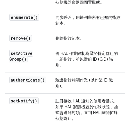
狀態機器會返回閒置狀態。
enumerate(
)
同步呼叫，用於列舉所有已知的指紋
範本。
remove(
)
刪除指紋範本。
set
Active
將 HAL 作業限制為屬於特定群組的
Group(
)
一組指紋，並以群組 ID (GID) 識
別。
authenticate(
)
驗證指紋相關作業 (以作業 ID 識
別)。
set
Notify(
)
註冊接收 HAL 通知的使用者函式。
如果 HAL 狀態機處於忙碌狀態，函
式會遭到封鎖，直到 HAL 離開忙碌
狀態為止。