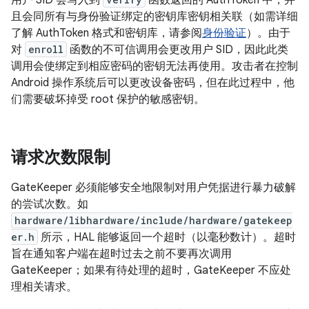
用户 SID 会写入到
函数返回的 AuthToken 中，并
且会同所有与身份验证绑定的密钥库密钥相关联（如需详细
了解 AuthToken 格式和密钥库，请参阅
身份验证
）。由于
对
enroll
函数的不可信调用会更改用户 SID，因此此类
调用会使绑定到相应密码的密钥无法再使用。攻击者在控制
Android 操作系统后可以更改设备密码，但在此过程中，他
们需要破坏掉受 root 保护的敏感密钥。
请求次数限制
GateKeeper 必须能够安全地限制对用户凭据进行暴力破解
的尝试次数。如
hardware/libhardware/include/hardware/gatekeep
er.h
所示，HAL 能够返回一个超时（以毫秒数计）。超时
旨在通知客户端在超时过去之前不要再次调用
GateKeeper；如果有待处理的超时，GateKeeper 不应处
理相关请求。