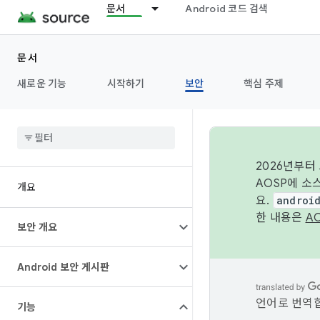
문서
Android 코드 검색
문서
새로운 기능
시작하기
보안
핵심 주제
2026년부터
AOSP에 소
개요
요.
androi
한 내용은
A
보안 개요
Android 보안 게시판
언어로 번역합
기능