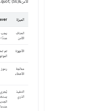
الآمن&quot; (SE).
الميزة
ver
الحذف
يجب إج
الآمن
عددًا 
الأجهزة
تم تحس
الموثوقة 
معالجة
رموز أ
الأخطاء
التنفيذ
يُجري
الذري
عندما 