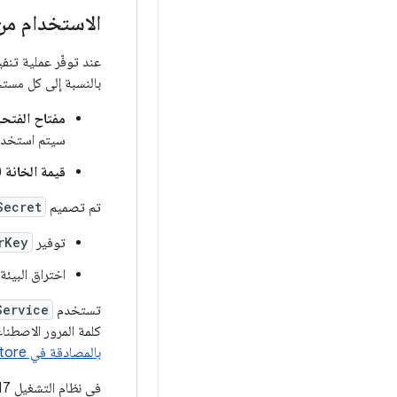
الاستخدام من خلا
عند توفّر عملية تنفيذ Weaver، يستخ
بالنسبة إلى كل مست
مفتاح الفتحة
سيتم استخدام
قيمة الخانة (
تم تصميم
Secret
توفير
rKey
اختراق البيئة الآمنة التي ي
تستخدم
Service
كلمة المرور الاصطناعي
بالمصادقة في Android Keystore
في نظام التشغيل Android 17 والإصدارات الأحدث، تستدعي