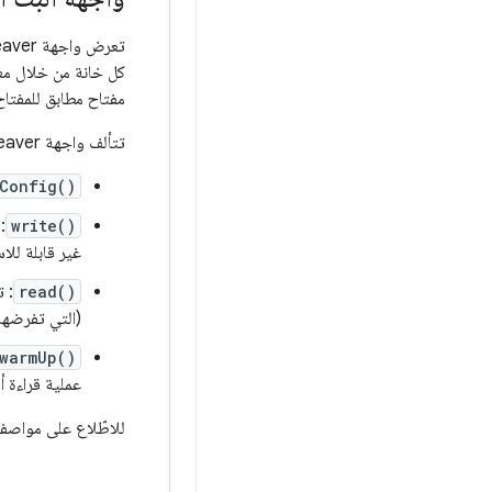
كل خانة من خلال مع
مفتاح مطابق للمفتاح 
تتألف واجهة Weaver بشكل أساسي من:
Config()
write()
:
غير قابلة للاس
read()
: ت
(التي تفرضها TA) نشطة، وعندما يتطابق المفتاح المقدَّم تمامًا مع المفتاح الم
warmUp()
عملية قراءة أو
للاطّلاع على مواصفا