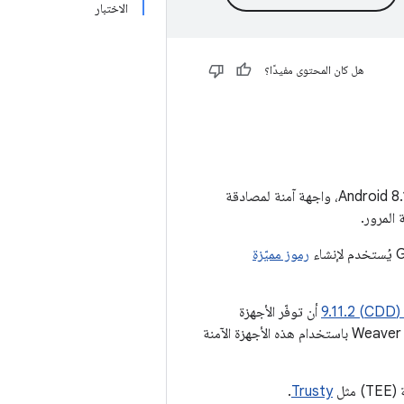
الاختبار
هل كان المحتوى مفيدًا؟
)، والتي تم طرحها في نظام Android 8.1، واجهة آمنة لمصادقة
رموز مميّزة
أن توفّر الأجهزة
المتوافقة مع StrongBox أجهزة آمنة مخصّصة تتيح مصادقة المستخدم الآمنة. يؤدي تنفيذ Weaver HAL باستخدام هذه الأجهزة الآمنة
.
Trusty