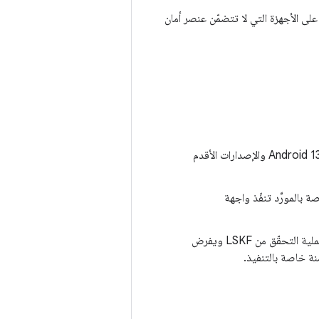
نظام التشغيل Android والإصدارات الأحدث، يُنصح بشدة بتنفيذ Weaver حتى على الأجهزة التي لا تتضمّن عنصر أمان
المواصفات الرسمية لطبقة HAL. كانت الإصدارات Android 13 والإصدارات الأقدم
المنطق الأساسي الذي يتم تنفيذه في بيئة آمنة. ويجري عملية التحقّق من LSKF ويفرض