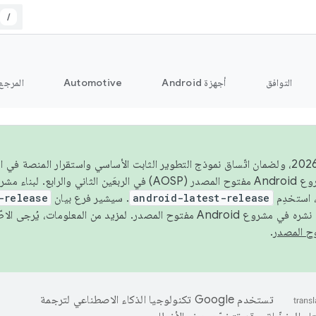
/
التوافق
أجهزة Android
Automotive
المرجع
اعتبارًا من عام 2026، ولضمان اتّساق نموذج التطوير الثابت الأساسي واستقرار المنصة
 استخدِم
android-latest-release
. سيشير فرع بيان
-release
ح المصدر. لمزيد من المعلومات، يُرجى الاطّلاع على
.
تستخدم Google تكنولوجيا الذكاء الاصطناعي لترجمة