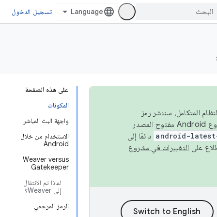
تسجيل الدخول
على هذه الصفحة
المكونات
 في النظام المتكامل، سننشر رمز
واجهة البث المباشر
المصدر في مشروع Android مفتوح المصدر (AOSP) في الربعَين الثاني والرابع. لبناء مشروع Android مفتوح المصدر
android-latest
دائمًا إلى
الاستخدام من خلال
Android
التغييرات في مشروع
Weaver versus
Gatekeeper
لماذا تم الانتقال
إلى Weaver؟
الرمز المرجعي