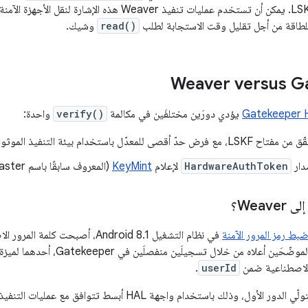
يبدأ إدخال مفتاح LSKF. يمكن أن تستخدم عمليات تنفيذ aver
للطاقة من أجل تقليل وقت الاستجابة لطلب
read()
وشيك.
Weaver versus G
Gatekeeper 
يؤدي دورَين مختلفَين في مكالمة
verify()
واحدة:
 مع فرض حدّ أقصى للمعدّل باستخدام بيئة التنفيذ الموثوقة (TEE).
ار
HardwareAuthToken
لإعلام
KeyMint
(المعروف سابقًا باسم Keymaster) بنجاح مصادقة LSKF
Weave؟
ضبط رمز المرور الآمنة
في نظام التشغيل Android 8.1، أصبح
ن أعلاه من خلال تسجيلَين منفصلَين في Gatekeeper، أحدهما لميزة LSKF ضمن
 الاصطناعية ضمن
userId
.