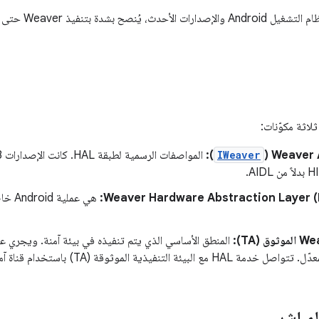
في الإصدار 17 من 
):
IWeaver
هي عملية Android خاصة بالمورِّد تنفّذ واجهة
لبيئة التنفيذية الموثوقة (TA) باستخدام قناة آمنة خاصة بالتنفيذ.
لمباشر