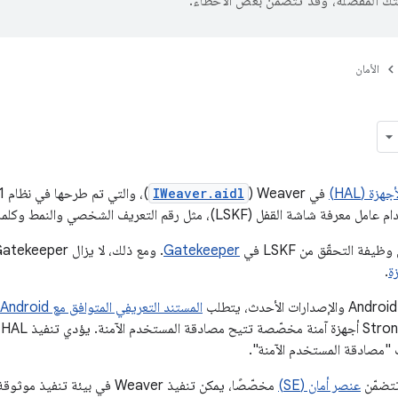
تك المفضّلة، وقد تتضمّن بعض الأخطاء.
الأمان
زة (HAL)
في Weaver‏ (
IWeaver.aidl
قفل (LSKF)، مثل رقم التعريف الشخصي والنمط وكلمة المرور.
Gatekeeper
. ومع ذلك، لا يزال Gatekeeper يُستخدم لإنشاء
ة
.
المستند التعريفي المتوافق مع Android‏ (CDD) 9.11.2
 "مصادقة المستخدم الآمنة".
 تتضمّن
عنصر أمان (SE)
مخصّصًا، يمكن تنفيذ Weaver في بيئة تنفيذ موثوقة (TEE) مثل