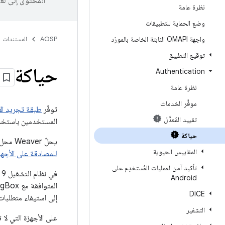
المحتوى إلى لغ
نظرة عامة
وضع الحماية للتطبيقات
واجهة OMAPI الثابتة الخاصة بالمورّد
AOSP
المستندات
توقيع التطبيق
حياكة
Authentication
نظرة عامة
موفِّر الخدمات
توفّر
طبقة تجريد الأجه
تقييد المُعدَّل
المستخدمين باستخدام عامل معرفة شاشة ال
حياكة
يحلّ Weaver محل وظيفة التحقّق من LSKF في
المقاييس الحيوية
للمصادقة على الأجهز
تأكيد آمن لعمليات المُستخدِم على
في نظام التشغيل Android 9 والإصدارات الأحدث، يتطلب
Android
DICE
إلى استيفاء متطلبات
التشفير
على الأجهزة التي لا