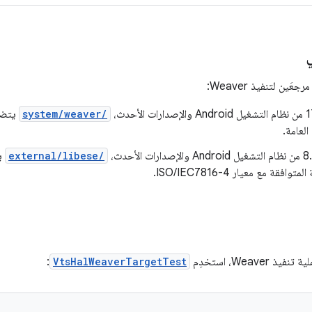
system/weaver/
العامة.
external/libese/
وافقة مع معيار ISO/IEC7816-4.
Weave، استخدِم
VtsHalWeaverTargetTest
: