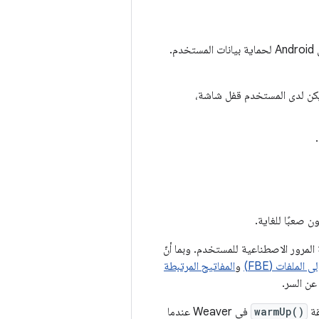
في خادم نظام التشغيل Android لحماية بيانات المستخدم.
ستخدم. إذا لم يكن لدى المستخدم قفل شاشة،
المرور الاصطناعية للمستخدم. وبما أنّ
الملفات (FBE)
و
المفاتيح المرتبطة
قة
warmUp()
في Weaver عندما