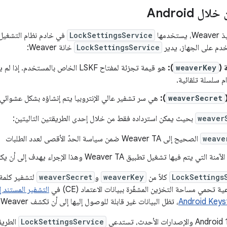
ل Android
دمها
LockSettingsService
خدم على الجهاز، يدير
LockSettingsService
خانة Weaver:
 (
weaverKey
):
هو قيمة تجزئة لمفتاح LSKF الخاص بالم
 سلسلة تلقائية.
weaverSecret
):
هي سر تشفير عالي الإنتروبيا يتم إنشاؤه بشكل عشوائي.
weaver
بحيث يمكن استرداده فقط من خلال إحدى الطريقتين التاليتين:
weave
الصحيح إلى Weaver TA ضمن سياسة الحدّ الأقصى لعدد الطلبات
تم فيها تشغيل تطبيق Weaver TA وهذا الإجراء يهدف إلى أن يكون صعبًا للغاية.
LockSettings
كلاً من
weaverKey
و
weaverSecret
لتشفير كلمة 
ة تحمي مساحة التخزين المشفّرة ببيانات الاعتماد (CE) في
التشفير المستند إلى 
، تظل البيانات غير قابلة للوصول إليها إلى أن تكشف Weaver عن السر.
LockSettingsService
الطري