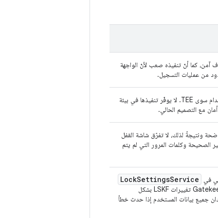
 آمن، كما أنّ تنفيذه صعب لأنّ الواجهة
ود من عمليات التسجيل.
فعليًا، لا يمكن استخدام سوى TEE. لا يوفّر تنفيذها في بيئة
أمان مع التصميم الحالي.
ضحة ونتيجةً لذلك، لا تفرّق شاشة القفل
ير الصحيحة وكلمات المرور التي لم يتم
Lock
Settings
Service
مجي في
الذي يستخدم Gatekeeper تغييرات LSKF بشكل
ان جميع بيانات المستخدم إذا حدث خطأ