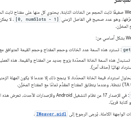
تعرض واجهة Weaver صفيفًا ثابت الحجم من الخانات الثابتة، يحتوي كل منها على مفتاح ث
رّفها، وهو عدد صحيح في الفاصل الزمني
[0, numSlots - 1]
. لا يمكن
المخزّن.
get
: تسترد هذه السمة عدد الخانات وحجم المفتاح وحجم القيمة المتوافق مع ع
 تستبدل هذه السمة الخانة المحدّدة بزوج جديد من المفتاح والقيمة. هذه العملية
ترداد نهائيًا (حذف آمن).
حاول استرداد قيمة الخانة المحدّدة. لا ينجح ذلك إلا عندما لا يكون المهلة الزمن
خزَّن.
: في الإصدار 17 من نظام التشغيل Android والإصدارات ال
 كتابة قريبًا.
ت الواجهة الكاملة، يُرجى الرجوع إلى
IWeaver.aidl
.