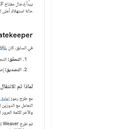
حالة استهلاك أعلى 
atekeeper
في السابق، كان
HAL
التحقّق:
التحقّق من مفتاح LSKF،
التصديق:
إصد
لماذا تم الانتقال إلى r
مع طرح رموز
إعادة 
التعامل مع الدورَين الموضّحَي
والآخر لكلمة المرور