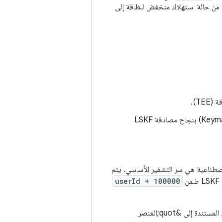
We هذه الإشارة لنقل الأجهزة الآمنة من حالة استهلاك منخفض للطاقة إلى
ت كلمة المرور الاصطناعية هي سر التشفير الأساسي. يتم
userId + 100000
تم طرح Weaver لتولّي الدور الأول، وذلك باستخدام واجهة HAL أبسط تتوافق مع عمليات التنفيذ المستندة إلى &quot;العنصر