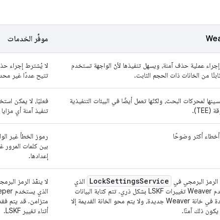
Wea
موفِّر الخدمات
راء عملية حذف آمنة، ويسهل تنفيذها لأنّ الواجهة تستخدم
لا يُشترط إجراء حذف
ثابتًا من الخانات ذات الحجم الثابت.
تتيح عددًا غير محد
ينها لمحركات البحث، ولكنّها تعمل أيضًا في البيئات التنفيذية
(TEE).
تنفيذ آمنة أي مزايا 
خطاء أكثر وضوحًا
رموز الخطأ غير الوا
بين كلمات المرور غ
إعدادها.
Lock
Settings
Service
 الرمز البرمجي في
الذي
لا ينفّذ الرمز البر
يستخدم Weaver تغييرات LSKF بشكل ذري. تتم كتابة البيانات
الجديدة في خانة Weaver جديدة، ولا يتم محو الخانة القديمة إلا
متزامن. قد يتم فقد
يكون ذلك آمنًا.
أثناء تغيير LSKF.