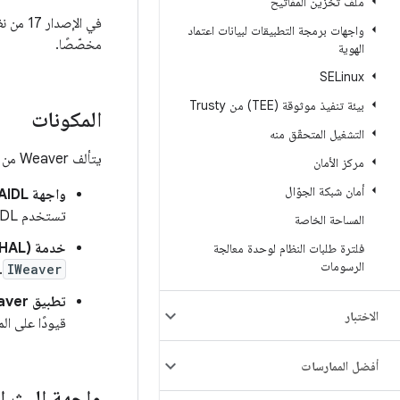
ملف تخزين المفاتيح
واجهات برمجة التطبيقات لبيانات اعتماد
مخصّصًا.
الهوية
SELinux
بيئة تنفيذ موثوقة (TEE) من Trusty
المكونات
التشغيل المتحقّق منه
يتألف Weaver من ثلاثة مكوّنات:
مركز الأمان
أمان شبكة الجوّال
واجهة Weaver AIDL (
تستخدم HIDL بدلاً من AIDL.
المساحة الخاصة
خدمة Weaver Hardware Abstraction Layer (HAL):
فلترة طلبات النظام لوحدة معالجة
الرسومات
.
IWeaver
تطبيق Weaver الموثوق (TA):
الاختبار
قيودًا على المعدّل. تتواصل خدمة HAL مع ا
أفضل الممارسات
واجهة البث ا