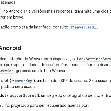
mazenada.
)
: no Android 17 e versões mais recentes, transmite uma dica 
rer em breve.
cação completa da interface, consulte
IWeaver.aidl
.
Android
lementação do Weaver está disponível, o
LockSettingsSer
ara proteger os dados do usuário. Para cada usuário no disposi
Service
gerencia um slot do Weaver:
slot (
weaverKey
)
: um hash do LSKF do usuário. Se o usuário
g padrão será usada.
lot (
weaverSecret
)
: um segredo criptográfico de alta entr
et
foi projetado para ser recuperado apenas por: