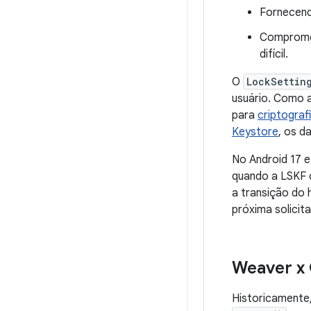
Fornecen
Compromet
difícil.
O
LockSettin
usuário. Como a
para
criptograf
Keystore
, os d
No Android 17 e
quando a LSKF 
a transição do 
próxima solici
Weaver x
Historicamente