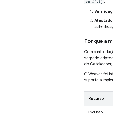
verify()
:
Verifica
Atestado
autentica
Por que a 
Com a introduç
segredo criptog
do Gatekeeper,
O Weaver foi in
suporte a imple
Recurso
Exclusão