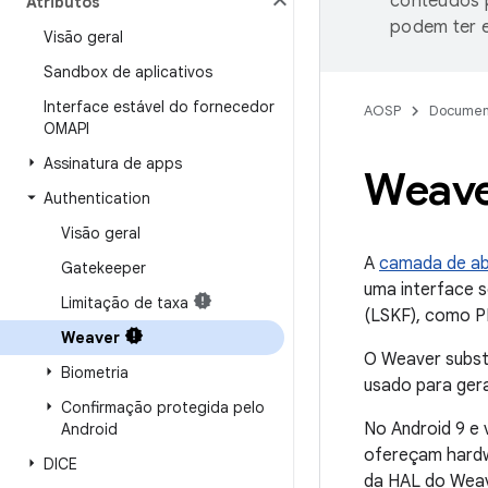
conteúdos p
Atributos
podem ter e
Visão geral
Sandbox de aplicativos
Interface estável do fornecedor
AOSP
Documen
OMAPI
Assinatura de apps
Weav
Authentication
Visão geral
A
camada de ab
Gatekeeper
uma interface s
Limitação de taxa
(LSKF), como P
Weaver
O Weaver substi
Biometria
usado para ger
Confirmação protegida pelo
No Android 9 e 
Android
ofereçam hardw
DICE
da HAL do Weav