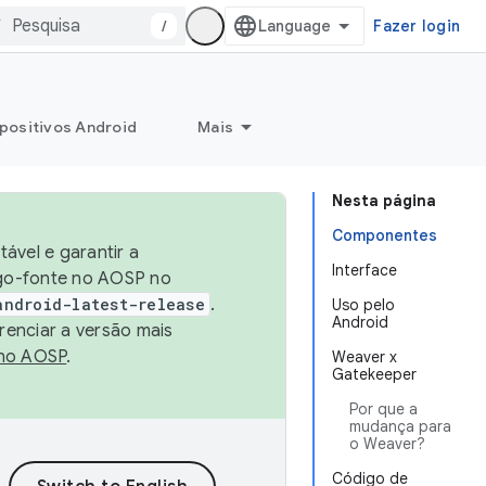
/
Fazer login
positivos Android
Mais
Nesta página
Componentes
ável e garantir a
Interface
igo-fonte no AOSP no
android-latest-release
.
Uso pelo
Android
renciar a versão mais
no AOSP
.
Weaver x
Gatekeeper
Por que a
mudança para
o Weaver?
Código de