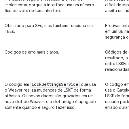
implementar porque a interface usa um número
difícil de i
fixo de slots de tamanho fixo.
aceita um nú
Otimizado para SEs, mas também funciona em
Efetivament
TEEs.
em um SE nã
segurança c
Códigos de erro mais claros.
Códigos de 
resultado, a
entre LSKFs 
relacionadas
Lock
Settings
Service
O código em
que usa
O código e
o Weaver realiza mudanças de LSKF de forma
usa o Gatek
atômica. Os novos dados são gravados em um
LSKF de for
novo slot do Weaver, e o slot antigo é apagado
usuário pod
somente quando é seguro fazer isso.
errado dura