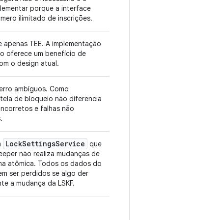
mplementar porque a interface
mero ilimitado de inscrições.
e apenas TEE. A implementação
o oferece um benefício de
om o design atual.
erro ambíguos. Como
 tela de bloqueio não diferencia
incorretos e falhas não
.
Lock
Settings
Service
m
que
eeper não realiza mudanças de
ma atômica. Todos os dados do
em ser perdidos se algo der
nte a mudança da LSKF.