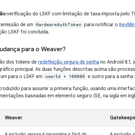
ção
:verificação do LSKF com limitação de taxa imposta pelo T
:emissão de um
HardwareAuthToken
para notificar o
KeyMin
ção LSKF foi concluída.
mudança para o Weaver?
ão dos tokens de
redefinição segura de senha
no Android 8.1, 
ráfico principal. As duas funções descritas acima são proces
 um para o LSKF em
userId + 100000
e outro para a senha 
troduzido para assumir a primeira função, usando uma interf
mentações baseadas em elemento seguro (SE, na sigla em ingl
Weaver
Gatekeepe
A exclusão segura é necessária e fácil de
A exclusão s