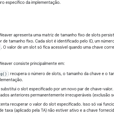
uro específico da implementação.
 Weaver apresenta uma matriz de tamanho fixo de slots persi
r de tamanho fixo. Cada slot é identificado pelo ID, um número
. O valor de um slot só fica acessível quando uma chave co
Weaver consiste principalmente em:
ig()
: recupera o número de slots, o tamanho da chave e o t
lementação.
: substitui o slot especificado por um novo par de chave-valo
dados anteriores permanentemente irrecuperáveis (exclusão s
 tenta recuperar o valor do slot especificado. Isso só vai func
de taxa (aplicado pela TA) não estiver ativo e a chave forne