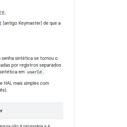
EE.
t
(antigo Keymaster) de que a
a senha sintética se tornou o
sadas por registros separados
sintética em
userId
.
ace HAL mais simples com
ês).
r
egura não é necessária e é