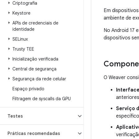
Criptografia
Em dispositivo
Keystore
ambiente de ex
APIs de credenciais de
identidade
No Android 17 
dispositivos s
SELinux
Trusty TEE
Inicialização verificada
Compone
Central de segurança
O Weaver consi
Segurança da rede celular
Espaço privado
Interface
anteriore
Filtragem de syscalls da GPU
Serviço 
específic
Testes
Aplicativ
Práticas recomendadas
verificaç