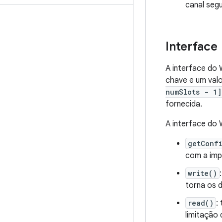
canal seg
Interface
A interface do
chave e um valo
numSlots - 1]
fornecida.
A interface do 
getConf
com a imp
write()
torna os 
read()
:
limitação 