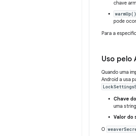
chave ar
warmUp(
pode ocor
Para a especifi
Uso pelo 
Quando uma imp
Android a usa p
LockSettings
Chave do 
uma strin
Valor do s
O
weaverSecr