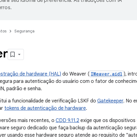
ara seu idioma de preferência. As traduções com IA
rros.
tos
Segurança
er
stração de hardware (HAL)
do Weaver (
IWeaver.aidl
), int
egura para autenticação do usuário com o fator de conhecime
IN, padrão e senha.
tui a funcionalidade de verificação LSKF do
Gatekeeper
. No e
ar
tokens de autenticação de hardware
.
versões mais recentes, o
CDD 9.11.2
exige que os dispositivo
are seguro dedicado que faça backup da autenticação segur
er usando esse hardware seguro atende ao requisito de "aute