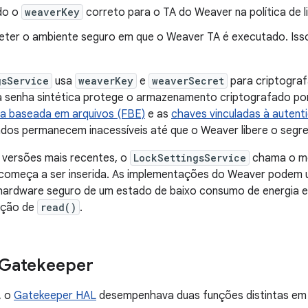
do o
weaverKey
correto para o TA do Weaver na política de l
er o ambiente seguro em que o Weaver TA é executado. Isso
gsService
usa
weaverKey
e
weaverSecret
para criptograf
 senha sintética protege o armazenamento criptografado por 
ia baseada em arquivos (FBE)
e as
chaves vinculadas à autent
ados permanecem inacessíveis até que o Weaver libere o segr
 versões mais recentes, o
LockSettingsService
chama o 
começa a ser inserida. As implementações do Weaver podem us
hardware seguro de um estado de baixo consumo de energia e 
tação de
read()
.
 Gatekeeper
, o
Gatekeeper HAL
desempenhava duas funções distintas em