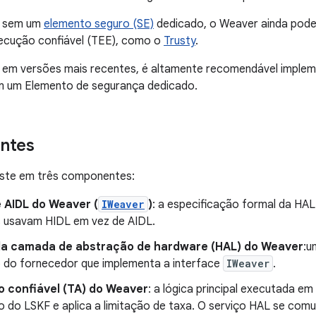
s sem um
elemento seguro (SE)
dedicado, o Weaver ainda pod
ecução confiável (TEE), como o
Trusty
.
e em versões mais recentes, é altamente recomendável impl
em um Elemento de segurança dedicado.
ntes
ste em três componentes:
 AIDL do Weaver (
IWeaver
)
: a especificação formal da HAL
s usavam HIDL em vez de AIDL.
da camada de abstração de hardware (HAL) do Weaver
:u
o do fornecedor que implementa a interface
IWeaver
.
o confiável (TA) do Weaver
: a lógica principal executada e
ão do LSKF e aplica a limitação de taxa. O serviço HAL se co