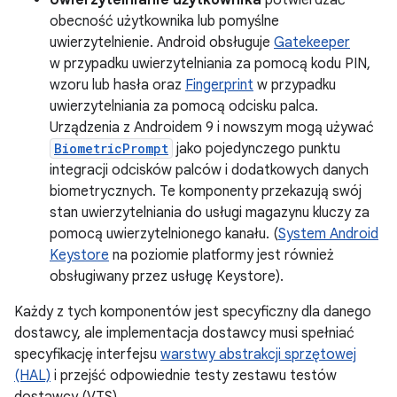
Uwierzytelnianie użytkownika
potwierdzać
obecność użytkownika lub pomyślne
uwierzytelnienie. Android obsługuje
Gatekeeper
w przypadku uwierzytelniania za pomocą kodu PIN,
wzoru lub hasła oraz
Fingerprint
w przypadku
uwierzytelniania za pomocą odcisku palca.
Urządzenia z Androidem 9 i nowszym mogą używać
BiometricPrompt
jako pojedynczego punktu
integracji odcisków palców i dodatkowych danych
biometrycznych. Te komponenty przekazują swój
stan uwierzytelniania do usługi magazynu kluczy za
pomocą uwierzytelnionego kanału. (
System Android
Keystore
na poziomie platformy jest również
obsługiwany przez usługę Keystore).
Każdy z tych komponentów jest specyficzny dla danego
dostawcy, ale implementacja dostawcy musi spełniać
specyfikację interfejsu
warstwy abstrakcji sprzętowej
(HAL)
i przejść odpowiednie testy zestawu testów