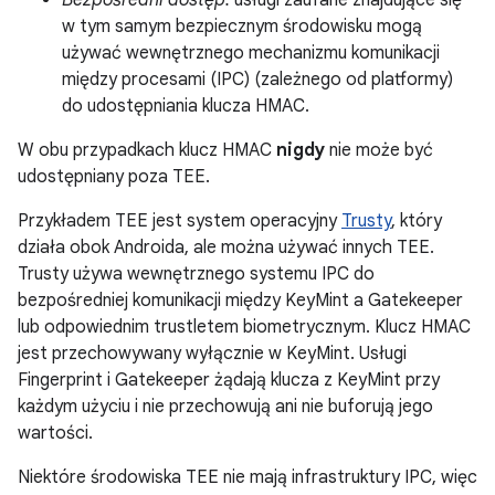
Bezpośredni dostęp:
usługi zaufane znajdujące się
w tym samym bezpiecznym środowisku mogą
używać wewnętrznego mechanizmu komunikacji
między procesami (IPC) (zależnego od platformy)
do udostępniania klucza HMAC.
W obu przypadkach klucz HMAC
nigdy
nie może być
udostępniany poza TEE.
Przykładem TEE jest system operacyjny
Trusty
, który
działa obok Androida, ale można używać innych TEE.
Trusty używa wewnętrznego systemu IPC do
bezpośredniej komunikacji między KeyMint a Gatekeeper
lub odpowiednim trustletem biometrycznym. Klucz HMAC
jest przechowywany wyłącznie w KeyMint. Usługi
Fingerprint i Gatekeeper żądają klucza z KeyMint przy
każdym użyciu i nie przechowują ani nie buforują jego
wartości.
Niektóre środowiska TEE nie mają infrastruktury IPC, więc