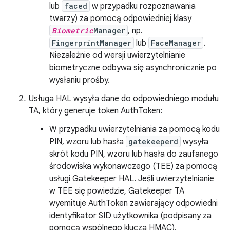
lub
faced
w przypadku rozpoznawania
twarzy) za pomocą odpowiedniej klasy
Biometric
Manager
, np.
FingerprintManager
lub
FaceManager
.
Niezależnie od wersji uwierzytelnianie
biometryczne odbywa się asynchronicznie po
wysłaniu prośby.
Usługa HAL wysyła dane do odpowiedniego modułu
TA, który generuje token AuthToken:
W przypadku uwierzytelniania za pomocą kodu
PIN, wzoru lub hasła
gatekeeperd
wysyła
skrót kodu PIN, wzoru lub hasła do zaufanego
środowiska wykonawczego (TEE) za pomocą
usługi Gatekeeper HAL. Jeśli uwierzytelnianie
w TEE się powiedzie, Gatekeeper TA
wyemituje AuthToken zawierający odpowiedni
identyfikator SID użytkownika (podpisany za
pomocą wspólnego klucza HMAC).