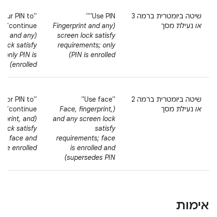
שיטה ביומטרית ברמה 3
‎"Use PIN"
 your PIN to
או
נעילת מסך
(Fingerprint and any
continue"
rint and any
screen lock satisfy
 lock satisfy
requirements; only
 only PIN is
PIN is enrolled)
enrolled)
שיטה ביומטרית ברמה 2
‫"Use face"
ce or PIN to
או
נעילת מסך
(Face, fingerprint,
continue"
erprint, and
and any screen lock
lock satisfy
satisfy
ts; face and
requirements; face
are enrolled)
is enrolled and
supersedes PIN)
אימות