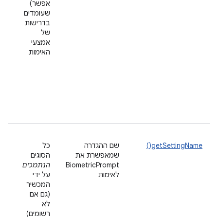
אפשר)
ביו
שעומדים
וש
בדרישות
לבי
של
הנ
אמצעי
(לד
האימות
"צר
לה
בט
הא
בק
האי
לה
getSettingName()
שם ההגדרה
כל
מש
שמאפשרת את
הסוגים
במ
BiometricPrompt
הנתמכים
מש
לאימות
על ידי
של 
המכשיר
ביו
(גם אם
ונע
לא
(לד
רשומים)
"ש