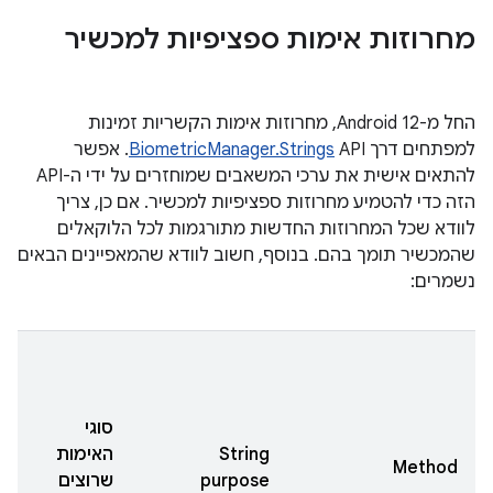
מחרוזות אימות ספציפיות למכשיר
החל מ-Android 12, מחרוזות אימות הקשריות זמינות
למפתחים דרך
BiometricManager.Strings
API. אפשר
להתאים אישית את ערכי המשאבים שמוחזרים על ידי ה-API
הזה כדי להטמיע מחרוזות ספציפיות למכשיר. אם כן, צריך
לוודא שכל המחרוזות החדשות מתורגמות לכל הלוקאלים
שהמכשיר תומך בהם. בנוסף, חשוב לוודא שהמאפיינים הבאים
נשמרים:
אם
לה
סוגי
בנ
String
האימות
Method
בי
purpose
שרוצים