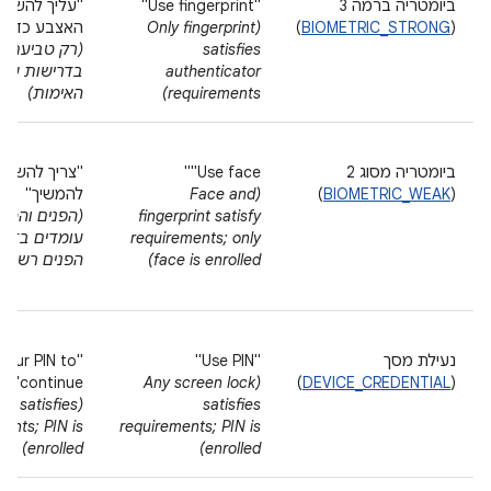
ביומטריה ברמה 3
‫"Use fingerprint"
"עליך להשת
(
BIOMETRIC_STRONG
)
(Only fingerprint
האצבע כדי ל
satisfies
(רק טביעת 
authenticator
בדרישות של 
requirements)
האימות)
ביומטריה מסוג 2
‎"Use face"
"צריך להשתמ
(
BIOMETRIC_WEAK
)
(Face and
להמשיך"
fingerprint satisfy
(הפנים והטב
requirements; only
עומדים בדרי
face is enrolled)
הפנים רשומו
נעילת מסך
‫"Use PIN"
 your PIN to
continue"
(Any screen lock
)
DEVICE_CREDENTIAL
(
ck satisfies
satisfies
ents; PIN is
requirements; PIN is
enrolled)
enrolled)