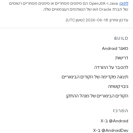
לתוכן
.‏ Java ו-OpenJDK הם סימנים מסחריים או סימנים מסחריים רשומים
של חברת Oracle ו/או של השותפים העצמאיים שלה.
עדכון אחרון: 2026-06-18 (שעון UTC).
BUILD
מאגר Android
דרישות
להסבר על ההורדה
תצוגה מקדימה של הקודים הבינאריים
גיבוי קושחה
הקודים הבינאריים של מנהל ההתקן
המרכז
‫‎@Android ב-X
‫‎@AndroidDev ב-X