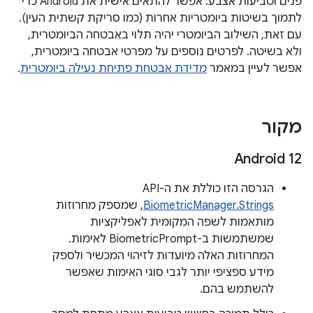
פנים וטביעות אצבע. אפשר להתאים אישית את Android כדי
לתמוך בשיטות ביומטריות אחרות (כמו סריקת קשתית העין).
עם זאת, השילוב הביומטרי יהיה תלוי באבטחה הביומטרית,
ולא בשיטה. לפרטים נוספים על מפרטי אבטחה ביומטרית,
אפשר לעיין במאמר
מדידת אבטחת פתיחת נעילה ביומטרית
.
מקור
12 ‏Android
הגרסה הזו כוללת את ה-API‏
BiometricManager.Strings
, שמספק מחרוזות
מותאמות לשפה המקומית לאפליקציות
שמשתמשות ב-BiometricPrompt לאימות.
המחרוזות האלה מיועדות לזיהוי המכשיר ולספק
מידע ספציפי יותר לגבי סוגי האימות שאפשר
להשתמש בהם.