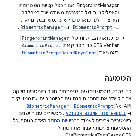
FingerprintManager. אם האפליקציות המצורפות
והאפליקציות של המערכת משתמשות במחלקה
הזו, צריך לעדכן אותן כדי שישתמשו במקום זאת
ב-
BiometricPrompt
וב-
BiometricManager
.
עדכנו את הבדיקות של
FingerprintManager
CTS Verifier כדי לבדוק את
BiometricPrompt
באמצעות
BiometricPromptBoundKeysTest
.
הטמעה
כדי להבטיח למשתמשים ולמפתחים חוויה ביומטרית חלקה,
צריך לשלב את מחסנית הנתונים הביומטריים עם ממשקי ה-
API של
BiometricPrompt
,‏
BiometricManager
ו-
ACTION_BIOMETRIC_ENROLL
. מכשירים עם חיישנים
ביומטריים צריכים לעמוד
בדרישות החוזק
האלה.בנוסף, כל
ההטמעות צריכות לעבור את המודול
CtsBiometricsTestCases CTS.