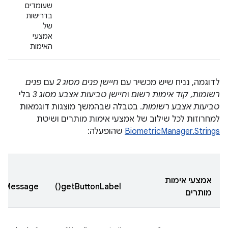
שעומדים
בט
בדרישות
אצ
של
בנ
אמצעי
מס
האימות
לדוגמה, נניח שיש מכשיר עם
חיישן פנים מסוג 2
עם
פנים
רשומות
,
קוד אימות רשום
ו
חיישן טביעות אצבע מסוג 3
בלי
טביעות אצבע רשומות
. בטבלה שבהמשך מוצגות דוגמאות
למחרוזות לכל שילוב של אמצעי אימות מותרים ושיטת
BiometricManager.Strings
שהופעלה:
אמצעי אימות
Message()
getButtonLabel()
מותרים