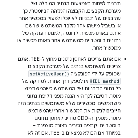
תבנית לפחות באמצעות הנתיב המוחלט של
מערכת הקבצים, הקבוצה והמזהה הביומטרי, כך
שקבצים של תבניות לא יוכלו לפעול במכשיר אחר
או בשביל מישהו אחר מלבד המשתמש שרשם
אותם באותו מכשיר. לדוגמה, למנוע העתקה של
נתונים ביומטריים ממשתמש אחר באותו מכשיר או
ממכשיר אחר.
אם אתם צריכים לאחסן נתונים מחוץ ל-TEE, אתם
צריכים להשתמש בנתיב של מערכת הקבצים
שסופק על ידי הפונקציה
setActiveUser()
HIDL method
או לספק דרך אחרת למחיקה של
כל נתוני התבניות של המשתמש כשהמשתמש
מוסר. הסיבה לכך היא הגנה מפני דליפת נתוני
משתמשים. מכשירים שלא משתמשים בנתיב הזה
חייבים
לנקות את המכשיר אחרי שהמשתמש
מוסר. מסמך ה-CDD מחייב לאחסן נתונים
ביומטריים וקבצים נגזרים בצורה מוצפנת –
במיוחד אם הם לא נמצאים ב-TEE. אם זה לא