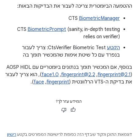
ההטמעה הביומטרית צריכה לעבור את הבדיקות הבאות:
‫CTS
BiometricManager
‫CTS
BiometricPrompt
(sanity, in-depth testing
relies on verifier)
הקטע
CtsVerifier Biometric Test: צריך לעבור
בנפרד עם כל שיטת אימות שהמכשיר תומך בה
בנוסף, אם המכשיר תומך בנתונים ביומטריים עם AOSP HIDL
(‏
fingerprint@2.1
,‏
fingerprint@2.2
,‏
face1.0
), הוא צריך לעבור
את בדיקת ה-VTS הרלוונטית (
fingerprint
,‏
face
).
המידע עזר לך?
דוגמאות התוכן והקוד שבדף הזה כפופות לרישיונות המפורטים בקטע
רישיון