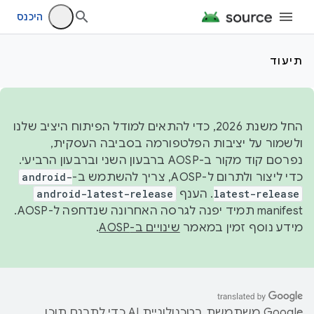
היכנס
תיעוד
החל משנת 2026, כדי להתאים למודל הפיתוח היציב שלנו
ולשמור על יציבות הפלטפורמה בסביבה העסקית,
נפרסם קוד מקור ב-AOSP ברבעון השני וברבעון הרביעי.
כדי ליצור ולתרום ל-AOSP, צריך להשתמש ב-
android-
latest-release
. הענף
android-latest-release
manifest תמיד יפנה לגרסה האחרונה שנדחפה ל-AOSP.
מידע נוסף זמין במאמר
שינויים ב-AOSP
.
‫Google משתמשת בטכנולוגיית AI כדי לתרגם תוכן