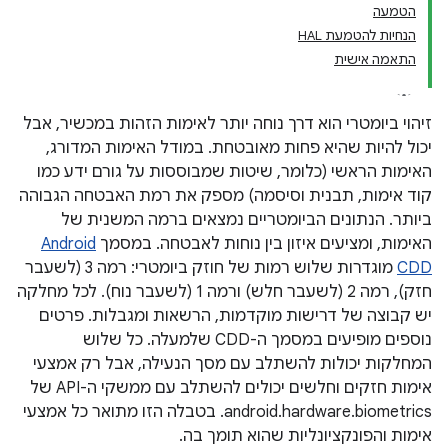
הטמעה
הנחיות להטמעת HAL
התאמה אישית
זיהוי ביומטרי הוא דרך נוחה יותר לאימות הזהות במכשיר, אבל
יכול להיות שהיא פחות מאובטחת. במודל האימות המדורג,
האימות הראשי (כלומר, שיטות שמבוססות על גורם ידע כמו
קוד אימות, תבנית וסיסמה) מספק את רמת האבטחה הגבוהה
ביותר. הנתונים הביומטריים נמצאים ברמה המשנית של
האימות, ומציעים איזון בין נוחות לאבטחה. במסמך
Android
CDD
מוגדרות שלוש רמות של חוזק ביומטרי: רמה 3 (לשעבר
חזק), רמה 2 (לשעבר חלש) ורמה 1 (לשעבר נוח). לכל מחלקה
יש קבוצה של דרישות מוקדמות, הרשאות ומגבלות. פרטים
נוספים מופיעים במסמך ה-CDD שלמעלה. כל שלוש
המחלקות יכולות להשתלב עם מסך הנעילה, אבל רק אמצעי
אימות חזקים וחלשים יכולים להשתלב עם ממשקי ה-API של
android.hardware.biometrics. בטבלה הזו מתואר כל אמצעי
אימות והפונקציונליות שהוא תומך בה.