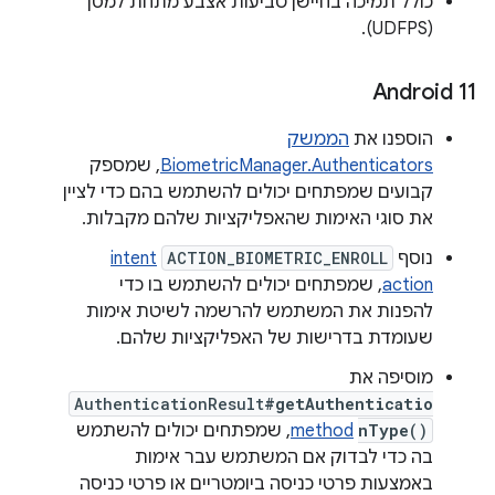
כולל תמיכה בחיישן טביעות אצבע מתחת למסך
(UDFPS).
Android 11
הוספנו את
הממשק
BiometricManager.Authenticators
, שמספק
קבועים שמפתחים יכולים להשתמש בהם כדי לציין
את סוגי האימות שהאפליקציות שלהם מקבלות.
נוסף
ACTION_BIOMETRIC_ENROLL
intent
action
, שמפתחים יכולים להשתמש בו כדי
להפנות את המשתמש להרשמה לשיטת אימות
שעומדת בדרישות של האפליקציות שלהם.
מוסיפה את
AuthenticationResult
#getAuthenticatio
()
nType
method
, שמפתחים יכולים להשתמש
בה כדי לבדוק אם המשתמש עבר אימות
באמצעות פרטי כניסה ביומטריים או פרטי כניסה