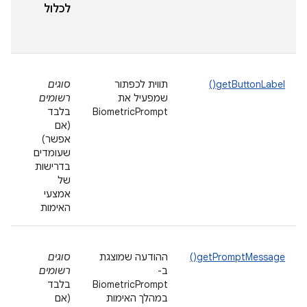
וב
לכלול
לפ
הנ
getButtonLabel()
תווית לכפתור
סוגים
מש
שמפעיל את
רשומים
במ
BiometricPrompt
בלבד
ic-
(אם
nly
אפשר)
שעומדים
nt)
בדרישות
של
אמצעי
האימות
getPromptMessage()
ההודעה שמוצגת
סוגים
שי
ב-
רשומים
במ
BiometricPrompt
בלבד
מש
במהלך האימות
(אם
של