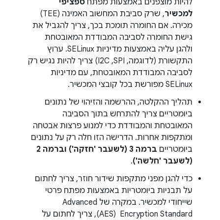
להיות מוצפנים באמצעות מפתח
ספציפי
למכשיר
, שרק סביבת המחשוב האמינה (TEE)
מכירה. אם החומרה תומכת בכך, צריך להגביל את
גישת החומרה לסביבה המבודדת המאובטחת
ולהגן עליה באמצעות מדיניות SELinux. ערוץ
התקשורת (לדוגמה, SPI,‏ I2C) צריך להיות נגיש רק
לסביבה המבודדת המאובטחת, עם מדיניות
SELinux מפורשת בכל קובצי המכשיר.
תהליך ההקלטה, ההרשמה והזיהוי של נתונים
ביומטריים צריך להתרחש בתוך הסביבה
המאובטחת והמבודדת כדי למנוע פרצות אבטחה
ומתקפות אחרות. הדרישה הזו חלה רק על נתונים
ביומטריים
ברמה 3 (לשעבר 'חזקה') וברמה 2
(לשעבר 'חלשה')
.
כדי להגן מפני מתקפות שידור חוזר, צריך לחתום
על תבניות ביומטריות באמצעות מפתח פרטי
שייחודי למכשיר. במקרה של Advanced
Encryption Standard ‏ (AES)‏, צריך לחתום על