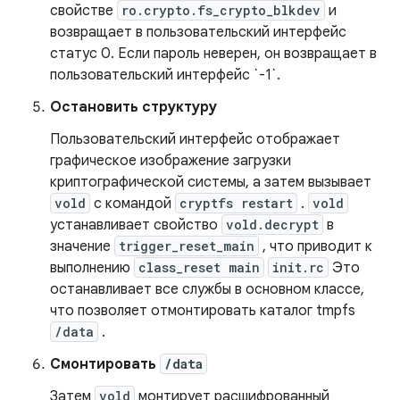
свойстве
ro.crypto.fs_crypto_blkdev
и
возвращает в пользовательский интерфейс
статус 0. Если пароль неверен, он возвращает в
пользовательский интерфейс `-1`.
Остановить структуру
Пользовательский интерфейс отображает
графическое изображение загрузки
криптографической системы, а затем вызывает
vold
с командой
cryptfs restart
.
vold
устанавливает свойство
vold.decrypt
в
значение
trigger_reset_main
, что приводит к
выполнению
class_reset main
init.rc
Это
останавливает все службы в основном классе,
что позволяет отмонтировать каталог tmpfs
/data
.
Смонтировать
/data
Затем
vold
монтирует расшифрованный