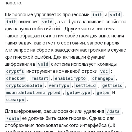
паролю.
Шифрование управляется процессами
init
и
vold
.
init
вызывает
vold
, а vold устанавливает свойства
для запуска событий в init. Другие части системы
также обращаются к этим свойствам для выполнения
таких задач, как отчет о состоянии, запрос пароля
или запрос на сброс к заводским настройкам в случае
критической ошибки. Для активации функций
шифрования в
vold
система использует команды
cryptfs
инструмента командной строки
vdc
:
checkpw
,
restart
,
enablecrypto
,
changepw
,
cryptocomplete
,
verifypw
,
setfield
,
getfield
,
mountdefaultencrypted
,
getpwtype
,
getpw
и
clearpw
.
Для шифрования, расшифровки или удаления
/data
,
/data
не должен быть смонтирован. Однако для
отображения пользовательского интерфейса (UI)