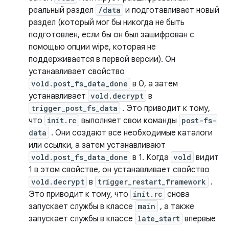
реальный раздел
/data
и подготавливает новый
раздел (который мог бы никогда не быть
подготовлен, если бы он был зашифрован с
помощью опции wipe, которая не
поддерживается в первой версии). Он
устанавливает свойство
vold.post_fs_data_done
в 0, а затем
устанавливает
vold.decrypt
в
trigger_post_fs_data
. Это приводит к тому,
что
init.rc
выполняет свои команды
post-fs-
data
. Они создают все необходимые каталоги
или ссылки, а затем устанавливают
vold.post_fs_data_done
в 1. Когда
vold
видит
1 в этом свойстве, он устанавливает свойство
vold.decrypt
в
trigger_restart_framework
.
Это приводит к тому, что
init.rc
снова
запускает службы в классе
main
, а также
запускает службы в классе
late_start
впервые