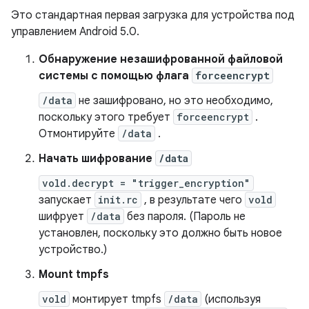
Это стандартная первая загрузка для устройства под
управлением Android 5.0.
Обнаружение незашифрованной файловой
системы с помощью флага
forceencrypt
/data
не зашифровано, но это необходимо,
поскольку этого требует
forceencrypt
.
Отмонтируйте
/data
.
Начать шифрование
/data
vold.decrypt = "trigger_encryption"
запускает
init.rc
, в результате чего
vold
шифрует
/data
без пароля. (Пароль не
установлен, поскольку это должно быть новое
устройство.)
Mount tmpfs
vold
монтирует tmpfs
/data
(используя