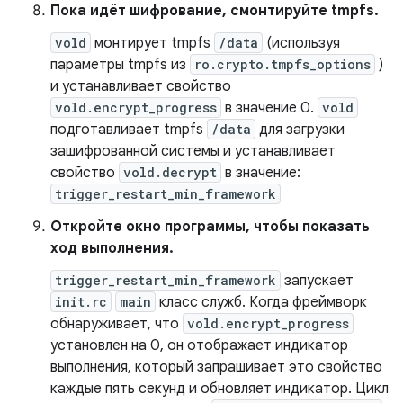
Пока идёт шифрование, смонтируйте tmpfs.
vold
монтирует tmpfs
/data
(используя
параметры tmpfs из
ro.crypto.tmpfs_options
)
и устанавливает свойство
vold.encrypt_progress
в значение 0.
vold
подготавливает tmpfs
/data
для загрузки
зашифрованной системы и устанавливает
свойство
vold.decrypt
в значение:
trigger_restart_min_framework
Откройте окно программы, чтобы показать
ход выполнения.
trigger_restart_min_framework
запускает
init.rc
main
класс служб. Когда фреймворк
обнаруживает, что
vold.encrypt_progress
установлен на 0, он отображает индикатор
выполнения, который запрашивает это свойство
каждые пять секунд и обновляет индикатор. Цикл