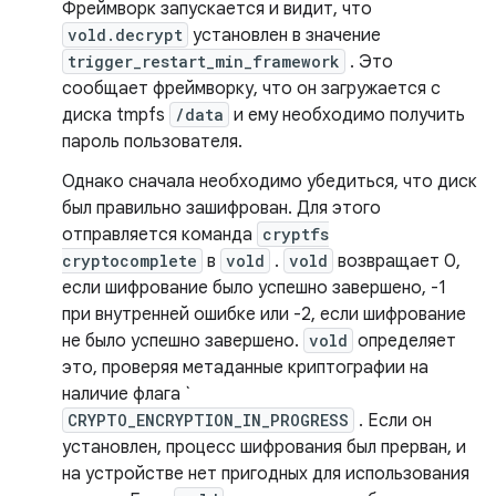
Фреймворк запускается и видит, что
vold.decrypt
установлен в значение
trigger_restart_min_framework
. Это
сообщает фреймворку, что он загружается с
диска tmpfs
/data
и ему необходимо получить
пароль пользователя.
Однако сначала необходимо убедиться, что диск
был правильно зашифрован. Для этого
отправляется команда
cryptfs
cryptocomplete
в
vold
.
vold
возвращает 0,
если шифрование было успешно завершено, -1
при внутренней ошибке или -2, если шифрование
не было успешно завершено.
vold
определяет
это, проверяя метаданные криптографии на
наличие флага `
CRYPTO_ENCRYPTION_IN_PROGRESS
. Если он
установлен, процесс шифрования был прерван, и
на устройстве нет пригодных для использования