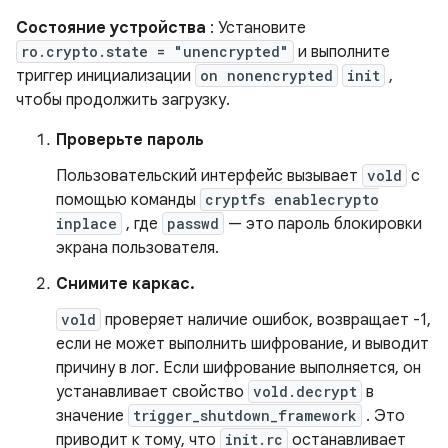
Состояние устройства
: Установите
ro.crypto.state = "unencrypted"
и выполните
триггер инициализации
on nonencrypted
init
,
чтобы продолжить загрузку.
Проверьте пароль
Пользовательский интерфейс вызывает
vold
с
помощью команды
cryptfs enablecrypto
inplace
, где
passwd
— это пароль блокировки
экрана пользователя.
Снимите каркас.
vold
проверяет наличие ошибок, возвращает -1,
если не может выполнить шифрование, и выводит
причину в лог. Если шифрование выполняется, он
устанавливает свойство
vold.decrypt
в
значение
trigger_shutdown_framework
. Это
приводит к тому, что
init.rc
останавливает