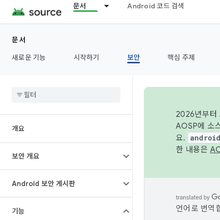
문서
Android 코드 검색
문서
새로운 기능
시작하기
보안
핵심 주제
2026년부터
AOSP에 소
개요
요.
androi
한 내용은
A
보안 개요
Android 보안 게시판
언어로 번역합
기능