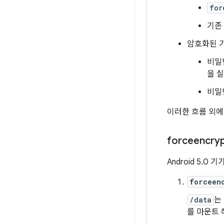
for
기존 
암호화된 
비밀
을 
비밀
이러한 흐름 외
forceencr
Android 5.
forceen
/data
는
를 마운트 