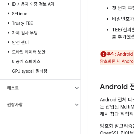
ID 사용자 인증 정보 API
첫 번째 
SELinux
비밀번호가
Trusty TEE
TEE(신뢰
자체 검사 부팅
를 추가했
안전 센터
모바일 데이터 보안
주의:
Andro
암호화된 새 Andr
비공개 스페이스
GPU syscall 필터링
Androi
테스트
Android 전
권장사항
는 삽입된 MultiM
래시 칩과 직접적
암호화 알고리즘은 
OpenSSL 라이