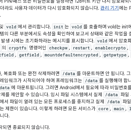
 PIN/패스 또는 비밀번호를 설정하면 128비트 키만 다시 암호화되어
되더라도 사용자 데이터가 다시 암호화되지 않습니다.
관리 기기
에는 
.
및
vold
에서 관리합니다.
init
는
vold
를 호출하며 vold는 i
템의 다른 부분에서도 속성을 확인하여 보고서 상태와 같은 작업을
 발생 시에는 초기화하라는 메시지를 표시합니다.
vold
에서 암호화
c
의
cryptfs
명령어인
checkpw
,
restart
,
enablecrypto
,
tfield
,
getfield
,
mountdefaultencrypted
,
getpwtype
,
화, 복호화 또는 완전 삭제하려면
/data
를 마운트하면 안 됩니다. 그
프레임워크가 시작되어야 하며 프레임워크는
/data
를 실행해야 합니
data
에 마운트됩니다. 그러면 Android에서 필요에 따라 비밀번
삭제를 제안할 수 있습니다. 임시 파일 시스템에서 실제
/data
파일
에서 파일이 열려 있는 모든 프로세스를 중지하고 실제
/data
파일
는 제한이 있습니다. 이렇게 하려면 모든 서비스가
core
,
main
,
니다.
시작되면 종료되지 않습니다.