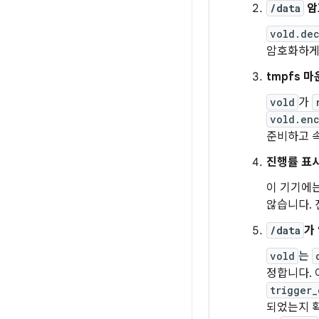
/data
암
vold.de
암호화하게 
tmpfs 
vold
가
vold.enc
준비하고 
진행률 표
이 기기에
않습니다. 
/data
가
vold
는
정합니다. 
trigger_
되었는지 확