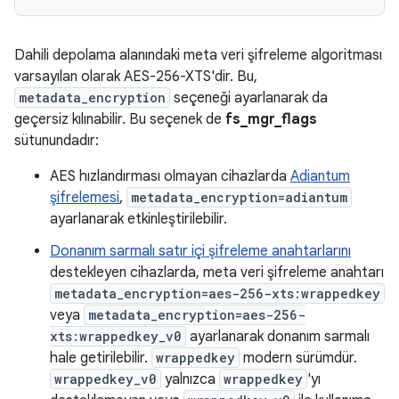
Dahili depolama alanındaki meta veri şifreleme algoritması
varsayılan olarak AES-256-XTS'dir. Bu,
metadata_encryption
seçeneği ayarlanarak da
geçersiz kılınabilir. Bu seçenek de
fs_mgr_flags
sütunundadır:
AES hızlandırması olmayan cihazlarda
Adiantum
şifrelemesi
,
metadata_encryption=adiantum
ayarlanarak etkinleştirilebilir.
Donanım sarmalı satır içi şifreleme anahtarlarını
destekleyen cihazlarda, meta veri şifreleme anahtarı
metadata_encryption=aes-256-xts:wrappedkey
veya
metadata_encryption=aes-256-
xts:wrappedkey_v0
ayarlanarak donanım sarmalı
hale getirilebilir.
wrappedkey
modern sürümdür.
wrappedkey_v0
yalnızca
wrappedkey
'yı