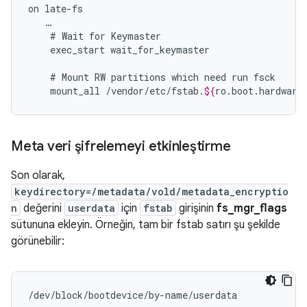
on
…
#
Wait
for
exec_start
wait_for_keymaster

#
Mount
RW
partitions
which
need
run
mount_all
/vendor/etc/fstab.
${
ro
.
boot
.
hardware
Meta veri şifrelemeyi etkinleştirme
Son olarak,
keydirectory=/metadata/vold/metadata_encryptio
n
değerini
userdata
için
fstab
girişinin
fs_mgr_flags
sütununa ekleyin. Örneğin, tam bir fstab satırı şu şekilde
görünebilir:
/dev/block/bootdevice/by-name/userdata            