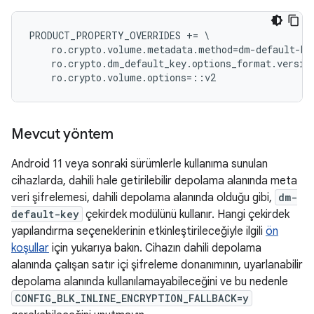
PRODUCT_PROPERTY_OVERRIDES += \

    ro.crypto.volume.metadata.method=dm-default-key
    ro.crypto.dm_default_key.options_format.version
Mevcut yöntem
Android 11 veya sonraki sürümlerle kullanıma sunulan
cihazlarda, dahili hale getirilebilir depolama alanında meta
veri şifrelemesi, dahili depolama alanında olduğu gibi,
dm-
default-key
çekirdek modülünü kullanır. Hangi çekirdek
yapılandırma seçeneklerinin etkinleştirileceğiyle ilgili
ön
koşullar
için yukarıya bakın. Cihazın dahili depolama
alanında çalışan satır içi şifreleme donanımının, uyarlanabilir
depolama alanında kullanılamayabileceğini ve bu nedenle
CONFIG_BLK_INLINE_ENCRYPTION_FALLBACK=y