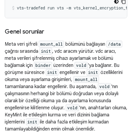
Genel sorunlar
Meta veri şifreli
mount_all
bölümünü bağlayan
/data
çağrısı sırasında
init
, vdc aracını yürütür. vdc aracı,
meta verileri şifrelenmiş cihazı ayarlamak ve bölümü
bağlamak için
binder
üzerinden
vold
'ya bağlanır. Bu
görüşme süresince
init
engellenir ve
init
özelliklerini
okuma veya ayarlama girişimleri,
mount_all
tamamlanana kadar engellenir. Bu aşamada,
vold
'nın
çalışmasının herhangi bir bölümü doğrudan veya dolaylı
olarak bir özelliği okuma ya da ayarlama konusunda
engellenirse kilitlenme oluşur.
vold
'nın, anahtarları okuma,
KeyMint ile etkileşim kurma ve veri dizinini bağlama
işlemlerini
init
ile daha fazla etkileşim kurmadan
tamamlayabildiğinden emin olmak önemlidir.