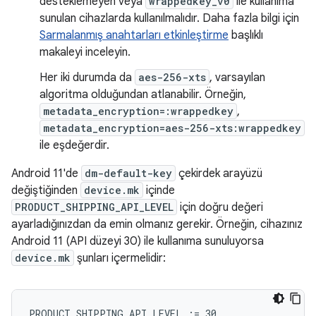
desteklemeyen veya
wrappedkey_v0
ile kullanıma
sunulan cihazlarda kullanılmalıdır. Daha fazla bilgi için
Sarmalanmış anahtarları etkinleştirme
başlıklı
makaleyi inceleyin.
Her iki durumda da
aes-256-xts
, varsayılan
algoritma olduğundan atlanabilir. Örneğin,
metadata_encryption=:wrappedkey
,
metadata_encryption=aes-256-xts:wrappedkey
ile eşdeğerdir.
Android 11'de
dm-default-key
çekirdek arayüzü
değiştiğinden
device.mk
içinde
PRODUCT_SHIPPING_API_LEVEL
için doğru değeri
ayarladığınızdan da emin olmanız gerekir. Örneğin, cihazınız
Android 11 (API düzeyi 30) ile kullanıma sunuluyorsa
device.mk
şunları içermelidir: