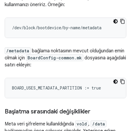
kullanmanızı öneririz. Örneğin:
/dev/block/bootdevice/by-name/metadata            
/metadata
bağlama noktasının mevcut olduğundan emin
olmak için
BoardConfig-common.mk
dosyasına aşağıdaki
satırı ekleyin:
BOARD_USES_METADATA_PARTITION
:=
true
Başlatma sırasındaki değişiklikler
Meta veri şifreleme kullanıldığında
vold
,
/data