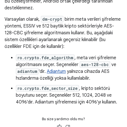
Bu özelleştirmeler, Android ortak çekirdeği tarafından
desteklenmez.
Varsayılan olarak,
dm-crypt
birim meta verileri şifreleme
yöntemi, ESSIV ve 512 baytlık kripto sektörleriyle AES-
128-CBC şifreleme algoritmasını kullanır. Bu, aşağıdaki
sistem özellikleri ayarlanarak geçersiz kılınabilir (bu
özellikler FDE için de kullanılır):
ro.crypto.fde_algorithm
, meta veri şifreleme
algoritmasını seçer. Seçenekler
aes-128-cbc
ve
adiantum
'dir.
Adiantum
yalnızca cihazda AES
hızlandırma özelliği yoksa kullanılabilir.
ro.crypto.fde_sector_size
, kripto sektörü
boyutunu seçer. Seçenekler 512, 1024, 2048 ve
4096'dır. Adiantum şifrelemesi için 4096'yı kullanın.
Bu size yardımcı oldu mu?