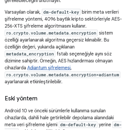
gerekebileceğini unutmayın.
Varsayılan olarak,
dm-default-key
birim meta verileri
şifreleme yöntemi, 4096 baytlık kripto sektörleriyle AES-
256-XTS şifreleme algoritmasını kullanır.
ro.crypto.volume.metadata.encryption
sistem
özelliği ayarlanarak algoritma geçersiz kılınabilir. Bu
özelliğin değeri, yukarıda açıklanan
metadata_encryption
fstab seçeneğiyle aynı söz
dizimine sahiptir. Örneğin, AES hızlandırması olmayan
cihazlarda
Adiantum şifrelemesi
,
ro.crypto.volume.metadata.encryption=adiantum
ayarlanarak etkinleştirilebilir.
Eski yöntem
Android 10 ve önceki sürümlerle kullanıma sunulan
cihazlarda, dahili hale getirilebilir depolama alanındaki
meta veri şifreleme işlemi
dm-default-key
yerine
dm-