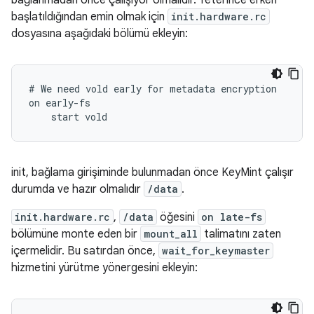
bağlanmadan önce çalışıyor olmalıdır. Yeterince erken
başlatıldığından emin olmak için
init.hardware.rc
dosyasına aşağıdaki bölümü ekleyin:
# We need vold early for metadata encryption

on early-fs

    start vold
init, bağlama girişiminde bulunmadan önce KeyMint çalışır
durumda ve hazır olmalıdır
/data
.
init.hardware.rc
,
/data
öğesini
on late-fs
bölümüne monte eden bir
mount_all
talimatını zaten
içermelidir. Bu satırdan önce,
wait_for_keymaster
hizmetini yürütme yönergesini ekleyin: