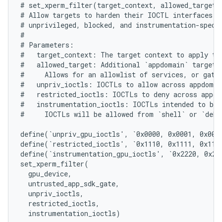
# set_xperm_filter(target_context, allowed_target, 
# Allow targets to harden their IOCTL interfaces by
# unprivileged, blocked, and instrumentation-specif
#

# Parameters:

#   target_context: The target context to apply the
#   allowed_target: Additional `appdomain` target t
#     Allows for an allowlist of services, or gatin
#   unpriv_ioctls: IOCTLs to allow across appdomain
#   restricted_ioctls: IOCTLs to deny across appdom
#   instrumentation_ioctls: IOCTLs intended to be 
#     IOCTLs will be allowed from `shell` or `debug
define(`unpriv_gpu_ioctls', `0x0000, 0x0001, 0x0002
define(`restricted_ioctls', `0x1110, 0x1111, 0x1112
define(`instrumentation_gpu_ioctls', `0x2220, 0x222
set_xperm_filter(

  gpu_device,

  untrusted_app_sdk_gate,

  unpriv_ioctls,

  restricted_ioctls,
