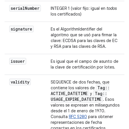
serial
Number
INTEGER 1 (valor fijo: igual en
todos
los certificados)
signature
Es el AlgorithmIdentifier del
algoritmo que se usó para firmar la
clave: ECDSA para las claves de EC
y RSA para las claves de RSA.
issuer
Es igual que el campo de asunto de
la clave de certificación por lotes.
validity
SEQUENCE de dos fechas, que
Tag
::
contiene los valores de
ACTIVE
_
DATETIME
Tag
::
y
USAGE
_
EXPIRE
_
DATETIME
. Esos
valores se expresan en milisegundos
desde el 1 de enero de 1970.
Consulta
RFC 5280
para obtener
representaciones de fecha
correctas en los certificados.