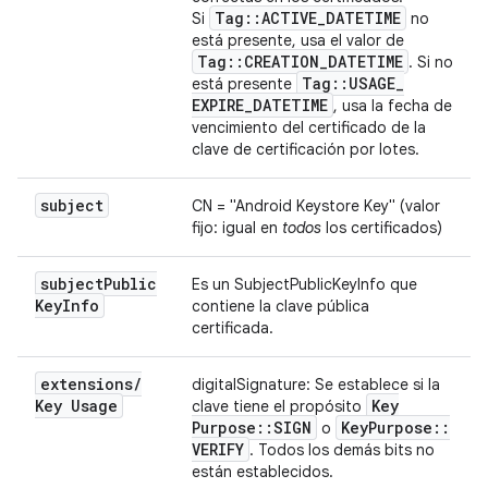
Tag
::
ACTIVE
_
DATETIME
Si
no
está presente, usa el valor de
Tag
::
CREATION
_
DATETIME
. Si no
Tag
::
USAGE
_
está presente
EXPIRE
_
DATETIME
, usa la fecha de
vencimiento del certificado de la
clave de certificación por lotes.
subject
CN = "Android Keystore Key" (valor
fijo: igual en
todos
los certificados)
subject
Public
Es un SubjectPublicKeyInfo que
Key
Info
contiene la clave pública
certificada.
extensions
/
digitalSignature: Se establece si la
Key Usage
Key
clave tiene el propósito
Purpose
::
SIGN
Key
Purpose
::
o
VERIFY
. Todos los demás bits no
están establecidos.