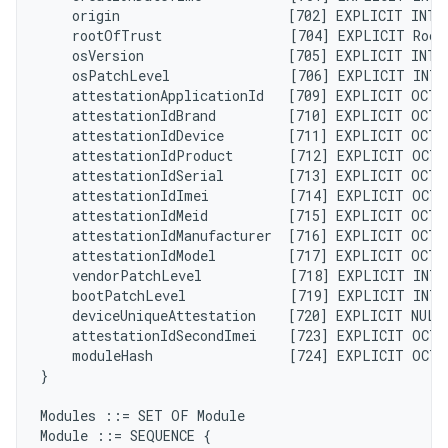
    origin                     [702] EXPLICIT INTE
    rootOfTrust                [704] EXPLICIT Root
    osVersion                  [705] EXPLICIT INTE
    osPatchLevel               [706] EXPLICIT INTE
    attestationApplicationId   [709] EXPLICIT OCTE
    attestationIdBrand         [710] EXPLICIT OCTE
    attestationIdDevice        [711] EXPLICIT OCTE
    attestationIdProduct       [712] EXPLICIT OCTE
    attestationIdSerial        [713] EXPLICIT OCTE
    attestationIdImei          [714] EXPLICIT OCTE
    attestationIdMeid          [715] EXPLICIT OCTE
    attestationIdManufacturer  [716] EXPLICIT OCTE
    attestationIdModel         [717] EXPLICIT OCTE
    vendorPatchLevel           [718] EXPLICIT INTE
    bootPatchLevel             [719] EXPLICIT INTE
    deviceUniqueAttestation    [720] EXPLICIT NULL
    attestationIdSecondImei    [723] EXPLICIT OCTE
    moduleHash                 [724] EXPLICIT OCTE
}

Modules ::= SET OF Module

Module ::= SEQUENCE {
