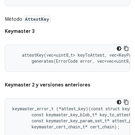
Método
AttestKey
Keymaster 3
    attestKey(vec<uint8_t> keyToAttest, vec<KeyPar
        generates(ErrorCode error, vec<vec<uint8_t
Keymaster 2 y versiones anteriores
keymaster_error_t (*attest_key)(const struct keyma
        const keymaster_key_blob_t* key_to_attest,

        const keymaster_key_param_set_t* attest_par