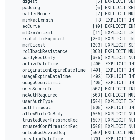
    digest                       [5] EXPLICIT SET 
    padding                      [6] EXPLICIT SET 
    callerNonce                  [7] EXPLICIT NULL
    minMacLength                 [8] EXPLICIT INTE
    ecCurve                     [10] EXPLICIT INTE
    mlDsaVariant                [11] EXPLICIT INTE
    rsaPublicExponent          [200] EXPLICIT INTE
    mgfDigest                  [203] EXPLICIT SET 
    rollbackResistance         [303] EXPLICIT NULL
    earlyBootOnly              [305] EXPLICIT NULL
    activeDateTime             [400] EXPLICIT INTE
    originationExpireDateTime  [401] EXPLICIT INTE
    usageExpireDateTime        [402] EXPLICIT INTE
    usageCountLimit            [405] EXPLICIT INTE
    userSecureId               [502] EXPLICIT INTE
    noAuthRequired             [503] EXPLICIT NULL
    userAuthType               [504] EXPLICIT INTE
    authTimeout                [505] EXPLICIT INTE
    allowWhileOnBody           [506] EXPLICIT NULL
    trustedUserPresenceReq     [507] EXPLICIT NULL
    trustedConfirmationReq     [508] EXPLICIT NULL
    unlockedDeviceReq          [509] EXPLICIT NULL
    creationDateTime           [701] EXPLICIT INTE