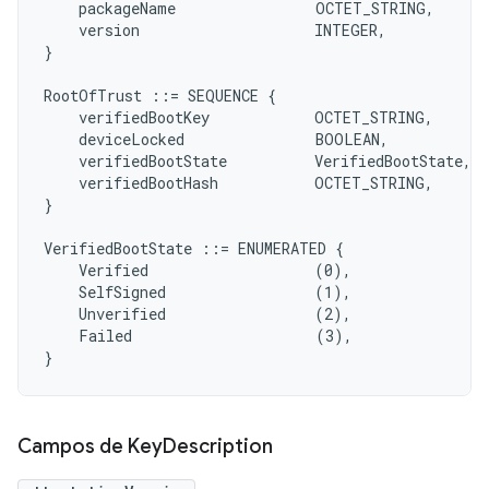
    packageName                OCTET_STRING,

    version                    INTEGER,

}

RootOfTrust ::= SEQUENCE {

    verifiedBootKey            OCTET_STRING,

    deviceLocked               BOOLEAN,

    verifiedBootState          VerifiedBootState,

    verifiedBootHash           OCTET_STRING,

}

VerifiedBootState ::= ENUMERATED {

    Verified                   (0),

    SelfSigned                 (1),

    Unverified                 (2),

    Failed                     (3),

Campos de Key
Description