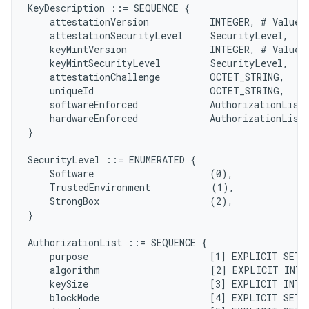
KeyDescription ::= SEQUENCE {

    attestationVersion           INTEGER, # Value 5
    attestationSecurityLevel     SecurityLevel,

    keyMintVersion               INTEGER, # Value 5
    keyMintSecurityLevel         SecurityLevel,

    attestationChallenge         OCTET_STRING,

    uniqueId                     OCTET_STRING,

    softwareEnforced             AuthorizationList,
    hardwareEnforced             AuthorizationList,
}

SecurityLevel ::= ENUMERATED {

    Software                     (0),

    TrustedEnvironment           (1),

    StrongBox                    (2),

}

AuthorizationList ::= SEQUENCE {

    purpose                      [1] EXPLICIT SET 
    algorithm                    [2] EXPLICIT INTE
    keySize                      [3] EXPLICIT INTE
    blockMode                    [4] EXPLICIT SET 